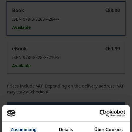
Hans Hansen
Book
€88.00
ISBN 978-3-8288-4284-7
Available
Hans Hansen
eBook
€69.99
ISBN 978-3-8288-7210-3
Available
Prices include VAT. Depending on the delivery address, VAT
may vary at checkout.
Add to Cart
Add to Wish List
Delivery cost notice
Zustimmung
Details
Über Cookies