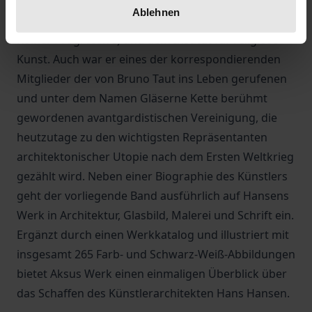
zu solch divergierenden Kunstszenen wie der
Ablehnen
linksradikalen Kölner Avantgarde (DADA Köln,
Kölner Progressive) und dem Institut für religiöse
Kunst. Auch war er eines der korrespondierenden
Mitglieder der von Bruno Taut ins Leben gerufenen
und unter dem Namen Gläserne Kette berühmt
gewordenen avantgardistischen Vereinigung, die
heutzutage zu den wichtigsten Repräsentanten
architektonischer Utopie nach dem Ersten Weltkrieg
gezählt wird. Neben einer Biographie des Künstlers
geht der vorliegende Band ausführlich auf Hansens
Werk in Architektur, Glasbild, Malerei und Schrift ein.
Ergänzt durch einen Werkkatalog und illustriert mit
insgesamt 265 Farb- und Schwarz-Weiß-Abbildungen
bietet Aksus Werk einen einmaligen Überblick über
das Schaffen des Künstlerarchitekten Hans Hansen.