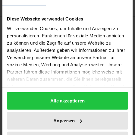
Diese Webseite verwendet Cookies
Description
Wir verwenden Cookies, um Inhalte und Anzeigen zu
personalisieren, Funktionen für soziale Medien anbieten
Der aus der Eifler Region stammende und seit seiner
zu können und die Zugriffe auf unsere Website zu
analysieren. Außerdem geben wir Informationen zu Ihrer
Jugend in Köln sesshafte Künstlerarchitekt Hans
Verwendung unserer Website an unsere Partner für
Hansen (1889–1966) ist eine ungewöhnliche und
soziale Medien, Werbung und Analysen weiter. Unsere
interessante Figur, die geradezu paradigmatisch
Partner führen diese Informationen möglicherweise mit
sichtbar macht, wie sehr der Mythos einer
weiteren Daten zusammen, die Sie ihnen bereitgestellt
Avantgarde ohne Voraussetzungen und
haben oder die sie im Rahmen Ihrer Nutzung der Dienste
Vernetzungen ihres inner circle an der Realität und
gesammelt haben.
Alle akzeptieren
ihren Praktiken vorbeigeht. So pflegte Hansen, der
sich recht universalistisch auf den Feldern der
Architektur, Kunsttheorie, Malerei, Grafik und des
Anpassen
Kunst­gewerbes betätigte, nicht nur engste Kontakte