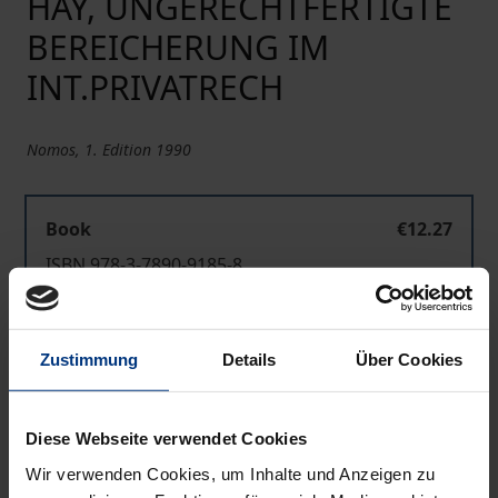
HAY, UNGERECHTFERTIGTE
BEREICHERUNG IM
INT.PRIVATRECH
Nomos, 1. Edition 1990
Book
€12.27
ISBN 978-3-7890-9185-8
Not available
Zustimmung
Details
Über Cookies
Add to Cart
Add to Wish List
Diese Webseite verwendet Cookies
Delivery cost notice
Wir verwenden Cookies, um Inhalte und Anzeigen zu