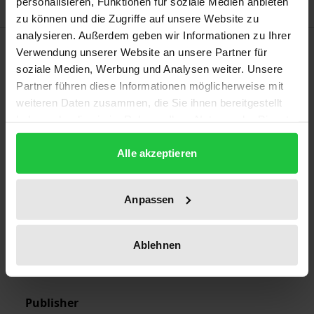
personalisieren, Funktionen für soziale Medien anbieten
zu können und die Zugriffe auf unsere Website zu
analysieren. Außerdem geben wir Informationen zu Ihrer
Bibliographical data
Verwendung unserer Website an unsere Partner für
soziale Medien, Werbung und Analysen weiter. Unsere
Partner führen diese Informationen möglicherweise mit
Edition
weiteren Daten zusammen, die Sie ihnen bereitgestellt
1
haben oder die sie im Rahmen Ihrer Nutzung der Dienste
gesammelt haben.
ISBN
Alle akzeptieren
978-3-7890-9185-8
Publication Date
Anpassen
Jan 1, 1990
Ablehnen
Year of Publication
1990
Publisher