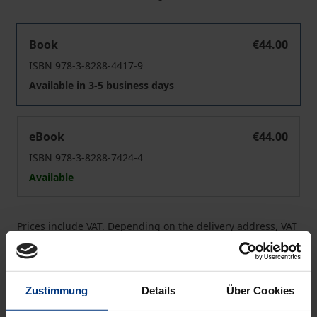
Hegels anthropologische Axiomatik
Book
€44.00
ISBN 978-3-8288-4417-9
Available in 3-5 business days
Hegels anthropologische Axiomatik
eBook
€44.00
ISBN 978-3-8288-7424-4
Available
Prices include VAT. Depending on the delivery address, VAT
may vary at checkout.
Add to Cart
Zustimmung
Details
Über Cookies
Add to Wish List