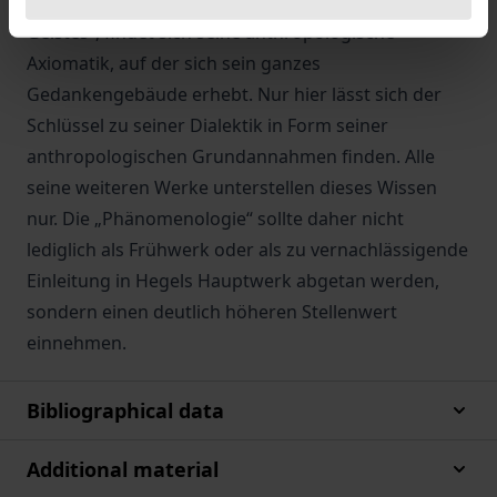
In Hegels Frühwerk, der „Phänomenologie des
Geistes“, findet sich seine anthropologische
Axiomatik, auf der sich sein ganzes
Gedankengebäude erhebt. Nur hier lässt sich der
Schlüssel zu seiner Dialektik in Form seiner
anthropologischen Grundannahmen finden. Alle
seine weiteren Werke unterstellen dieses Wissen
nur. Die „Phänomenologie“ sollte daher nicht
lediglich als Frühwerk oder als zu vernachlässigende
Einleitung in Hegels Hauptwerk abgetan werden,
sondern einen deutlich höheren Stellenwert
einnehmen.
Bibliographical data
Additional material