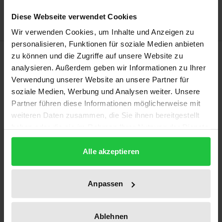
Delivery cost notice
Diese Webseite verwendet Cookies
Wir verwenden Cookies, um Inhalte und Anzeigen zu
personalisieren, Funktionen für soziale Medien anbieten
Description
zu können und die Zugriffe auf unsere Website zu
analysieren. Außerdem geben wir Informationen zu Ihrer
Verwendung unserer Website an unsere Partner für
Am 28. August 2020 wäre Georg Wilhelm Friedrich
soziale Medien, Werbung und Analysen weiter. Unsere
Hegel (1770–1831) zweihundertfünfzig Jahre alt
Partner führen diese Informationen möglicherweise mit
geworden. Zu diesem Anlass setzt sich Karin
weiteren Daten zusammen, die Sie ihnen bereitgestellt
Weingartz-Perschel mit der aktuellen Bedeutung der
haben oder die sie im Rahmen Ihrer Nutzung der Dienste
Hegelschen Dialektik für die
gesammelt haben.
Alle akzeptieren
geisteswissenschaftliche Forschung auseinander. Sie
plädiert dafür, dass Hegels anthropologische
Axiomatik als das Bleibende und Vorwärtsgerichtete
Anpassen
an seinem philosophischen Wirken erachtet werden
sollte.
Ablehnen