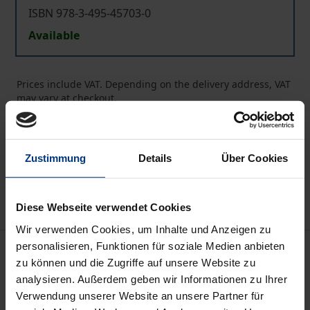
ISBN 978-3-495-45703-0
Available
Prices include VAT. Depending on the delivery address, VAT
may vary at checkout.
Add to Cart
Zustimmung
Details
Über Cookies
Add to Wish List
Delivery cost notice
Diese Webseite verwendet Cookies
Wir verwenden Cookies, um Inhalte und Anzeigen zu
personalisieren, Funktionen für soziale Medien anbieten
Description
zu können und die Zugriffe auf unsere Website zu
analysieren. Außerdem geben wir Informationen zu Ihrer
Aristoteles gehört zu den Philosophen, mit denen
Verwendung unserer Website an unsere Partner für
sich Heidegger immer wieder beschäftigt hat. Vor