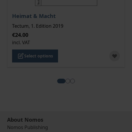
The price depends on the options chosen on the pro
Heimat & Macht
Tectum, 1. Edition 2019
€24.00
incl. VAT
Select options
View more about Heimat & Mach
View more about Das Corona
View more about Auf Streif
About Nomos
Nomos Publishing