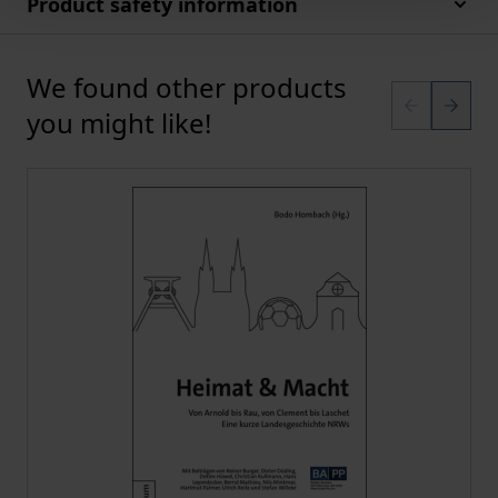
Product safety information
We found other products
Press to skip carousel
you might like!