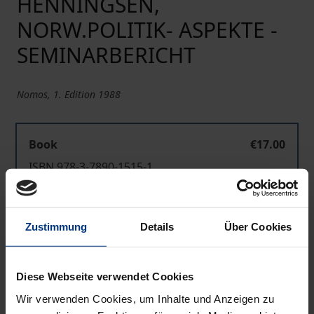
HENNINGSEN,
NORW.POLITIK- ASPEKTE -
SEMINARBERICHT
Nomos, 1. Edition 1988
Book
€17.00
ISBN 978-3-7890-1515-1
Not available
Zustimmung
Details
Über Cookies
Add to Cart
Add to Wish List
Diese Webseite verwendet Cookies
Delivery cost notice
Wir verwenden Cookies, um Inhalte und Anzeigen zu