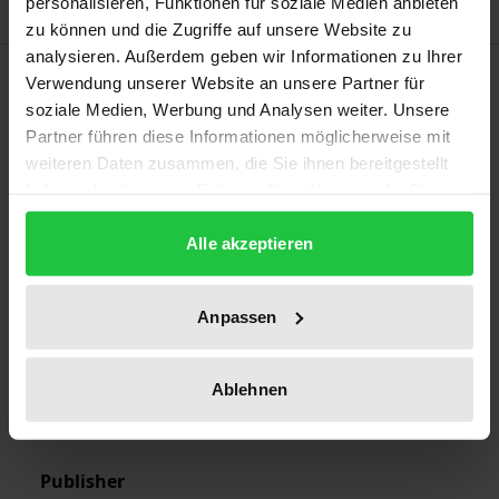
personalisieren, Funktionen für soziale Medien anbieten
zu können und die Zugriffe auf unsere Website zu
analysieren. Außerdem geben wir Informationen zu Ihrer
Bibliographical data
Verwendung unserer Website an unsere Partner für
soziale Medien, Werbung und Analysen weiter. Unsere
Partner führen diese Informationen möglicherweise mit
Edition
weiteren Daten zusammen, die Sie ihnen bereitgestellt
1
haben oder die sie im Rahmen Ihrer Nutzung der Dienste
gesammelt haben.
ISBN
Alle akzeptieren
978-3-7890-1515-1
Publication Date
Anpassen
Feb 29, 1988
Ablehnen
Year of Publication
1988
Publisher