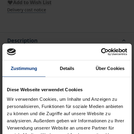
Add to Wish List
Delivery cost notice
Description
Die Erzählsammlung der "Bilder und Sagen aus der
Schweiz" erschien ursprünglich 1842–1846 in sechs
Zustimmung
Details
Über Cookies
Einzelbänden im Solothurner Verlag Jent &
Gassmannn und ist in dieser Form nie wieder
Diese Webseite verwendet Cookies
gedruckt worden. Gotthelf vereinte hier
Wir verwenden Cookies, um Inhalte und Anzeigen zu
Erzählungen, die noch heute zu den bekanntesten
personalisieren, Funktionen für soziale Medien anbieten
Werken des Pfarrerdichters zählen: Den ersten Band
zu können und die Zugriffe auf unsere Website zu
eröffnete "Die schwarze Spinne", eine eindrucksvoll
analysieren. Außerdem geben wir Informationen zu Ihrer
komponierte Novelle, die zugleich eine Allegorie auf
Verwendung unserer Website an unsere Partner für
die Ambivalenzen des Freiheitsbegriffs bietet. Zwei