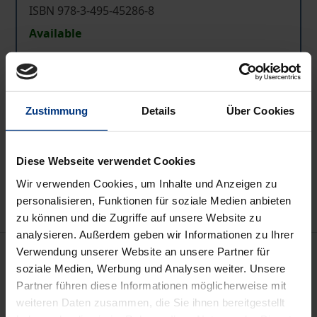
ISBN 978-3-495-45286-8
Available
Prices include VAT. Depending on the delivery address, VAT
may vary at checkout.
Zustimmung
Details
Über Cookies
Add to Cart
Add to Wish List
Diese Webseite verwendet Cookies
Delivery cost notice
Wir verwenden Cookies, um Inhalte und Anzeigen zu
personalisieren, Funktionen für soziale Medien anbieten
zu können und die Zugriffe auf unsere Website zu
analysieren. Außerdem geben wir Informationen zu Ihrer
Description
Verwendung unserer Website an unsere Partner für
soziale Medien, Werbung und Analysen weiter. Unsere
Partner führen diese Informationen möglicherweise mit
Die Zeitschrift zählt zu den ältesten
weiteren Daten zusammen, die Sie ihnen bereitgestellt
geschichtswissenschaftlichen Fachzeitschriften im