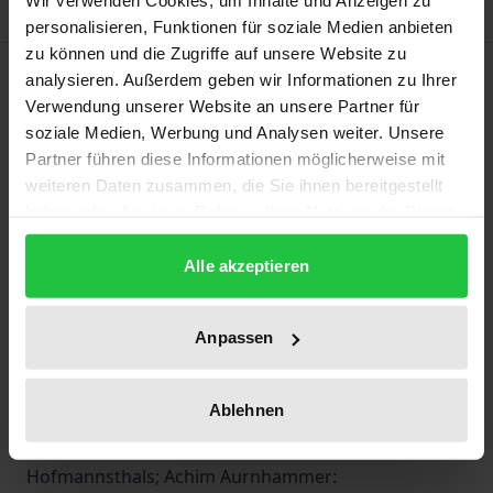
Wir verwenden Cookies, um Inhalte und Anzeigen zu
personalisieren, Funktionen für soziale Medien anbieten
zu können und die Zugriffe auf unsere Website zu
Description
analysieren. Außerdem geben wir Informationen zu Ihrer
Verwendung unserer Website an unsere Partner für
soziale Medien, Werbung und Analysen weiter. Unsere
Das Hofmannsthal-Jahrbuch zur europäischen
Partner führen diese Informationen möglicherweise mit
Moderne ist weltweit das wichtigste Organ der
weiteren Daten zusammen, die Sie ihnen bereitgestellt
Hofmannsthal-Forschung. Darüber hinaus bietet es
haben oder die sie im Rahmen Ihrer Nutzung der Dienste
Beiträge namhafter Wissenschaftler zur
gesammelt haben.
europäischen Kultur der Moderne. Hugo von
Alle akzeptieren
Hofmannsthal: Der Dichter und die Leute; Hugo von
Hofmannsthal und Alfred W. Heymel: Briefwechsel II;
Anpassen
Hugo von Hofmannsthal: Gabriele d’Annunzio
(übersetzt von G. d’Annunzio); Jacques Le Rider: La
Ablehnen
»Reitergeschichte« de Hofmannsthal; Mathias
Mayer: Zum Fragmentarischen im Werk
Hofmannsthals; Achim Aurnhammer: