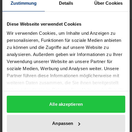
Zustimmung
Details
Über Cookies
Diese Webseite verwendet Cookies
Description
Wir verwenden Cookies, um Inhalte und Anzeigen zu
personalisieren, Funktionen für soziale Medien anbieten
Fünf Länder, fünf Museen, fünf nationale
zu können und die Zugriffe auf unsere Website zu
Interpretationen desselben historischen
analysieren. Außerdem geben wir Informationen zu Ihrer
Abschnittes: des Holocaust. So divers wie die
Verwendung unserer Website an unsere Partner für
soziale Medien, Werbung und Analysen weiter. Unsere
nationalen Erinnerungskulturen sind auch die
Partner führen diese Informationen möglicherweise mit
Strategien und erzieherischen Ziele der in diesem
weiteren Daten zusammen, die Sie ihnen bereitgestellt
Buch vorgestellten Museen: das United States
haben oder die sie im Rahmen Ihrer Nutzung der Dienste
Holocaust Memorial Museum (USA), Yad Vashem
gesammelt haben.
(Israel), die Topographie des Terrors (Deutschland),
Alle akzeptieren
das Anne Frank Haus (Niederlande) und das
Staatliche Museum Auschwitz Birkenau (Polen).
Anpassen
Dieser neue, religionswissenschaftliche Blick auf die