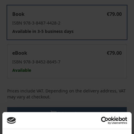
Holocausterinnerung im Museum
Book
€79.00
ISBN 978-3-8487-4428-2
Available in 3-5 business days
Holocausterinnerung im Museum
eBook
€79.00
ISBN 978-3-8452-8645-7
Available
Prices include VAT. Depending on the delivery address, VAT
may vary at checkout.
Add to Cart
Add to Wish List
Delivery cost notice