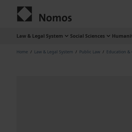
Skip to Content
Law & Legal System
Social Sciences
Humanit
Home
/
Law & Legal System
/
Public Law
/
Education & 