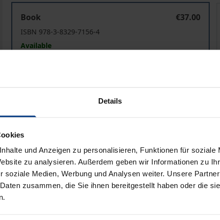
Homeschooling
Book
€37.00
ISBN 978-3-8329-7156-4
Available
Prices include VAT. Depending on the delivery address, VAT may
Details
Add to Cart
Add to Wish List
Delivery cost notice
Cookies
nhalte und Anzeigen zu personalisieren, Funktionen für soziale
Website zu analysieren. Außerdem geben wir Informationen zu I
iographical data
Reviews
r soziale Medien, Werbung und Analysen weiter. Unsere Partner
 Daten zusammen, die Sie ihnen bereitgestellt haben oder die s
n.
ling in Deutschland in der öffentlichen Diskussion meist a