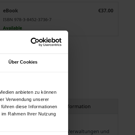
Homeschooling
eBook
€37.00
ISBN 978-3-8452-3736-7
Available
 vary at checkout.
Über Cookies
 Medien anbieten zu können
hrer Verwendung unserer
Product safety information
 führen diese Informationen
ie im Rahmen Ihrer Nutzung
ls Kuriosum, in der Praxis der Verwaltungen und