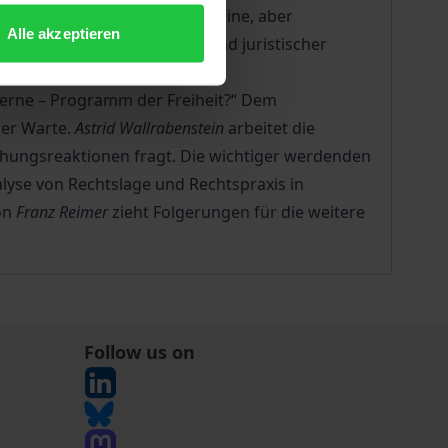
ms bündelt, betrachtet die kleine, aber
Alle akzeptieren
ssion aus soziologischer und juristischer
erne – Programm der Freiheit?“ Dem
her Warte.
Astrid Wallrabenstein
arbeitet die
hungsreaktionen fragt. Die wichtiger werdenden
lyse von Rechtslage und Rechtspraxis in
von
Franz Reimer
zieht Folgerungen für die weitere
Follow us on