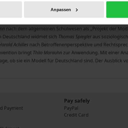
icht. Der Band, der die Ergebnisse eines Gießener Kolloquiu
Anpassen
 in Deutschland angesichts der nicht verstummenden Disku
ann
nach dem allgemeinen Schulwesen als „Projekt der Mod
 Deutschland widmet sich
Thomas Spiegler
aus soziologisc
Harald Achilles
nach Betroffenenperspektive und Rechtsprec
vention bringt
Thilo Marauhn
zur Anwendung. Mit einer Ana
rage, ob sie ein Modell für Deutschland sind. Der Ausblick 
Pay safely
nd Payment
PayPal
Credit Card