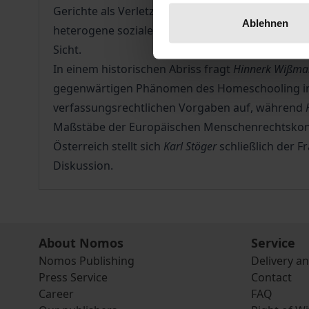
Gerichte als Verletzung der allgemeinen Schulpfl
Ablehnen
heterogene soziale Bewegung des Homeschooling
Sicht.
In einem historischen Abriss fragt
Hinnerk Wißm
gegenwärtigen Phänomen des Homeschooling in
verfassungsrechtlichen Vorgaben auf, während
Maßstäbe der Europäischen Menschenrechtskon
Österreich stellt sich
Karl Stöger
schließlich der F
Diskussion.
About Nomos
Service
Nomos Publishing
Delivery a
Press Service
Contact
Career
FAQ