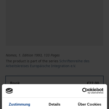
Nomos, 1. Edition 1993, 133 Pages
The product is part of the series
Schriftenreihe des
Arbeitskreises Europäische Integration e.V.
Book
€22.00
ISBN 978-3-7890-2901-1
Not available
Zustimmung
Details
Über Cookies