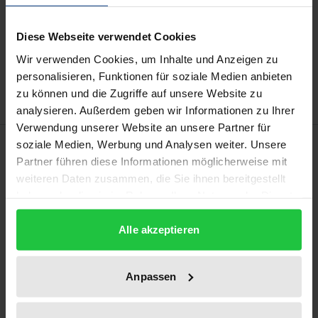
Add to Cart
Diese Webseite verwendet Cookies
Add to Wish List
Wir verwenden Cookies, um Inhalte und Anzeigen zu
Delivery cost notice
personalisieren, Funktionen für soziale Medien anbieten
zu können und die Zugriffe auf unsere Website zu
analysieren. Außerdem geben wir Informationen zu Ihrer
Verwendung unserer Website an unsere Partner für
Bibliographical data
soziale Medien, Werbung und Analysen weiter. Unsere
Partner führen diese Informationen möglicherweise mit
weiteren Daten zusammen, die Sie ihnen bereitgestellt
Edition
haben oder die sie im Rahmen Ihrer Nutzung der Dienste
1
gesammelt haben.
Alle akzeptieren
ISBN
978-3-7890-2901-1
Anpassen
Publication Date
Mar 15, 1993