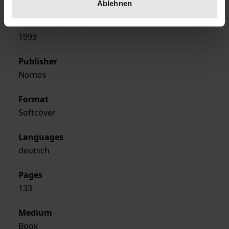
Ablehnen
Year of Publication
1993
Publisher
Nomos
Format
Softcover
Languages
deutsch
Pages
133
Medium
Book