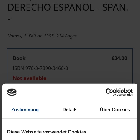
DERECHO ESPANOL - SPAN.
-
Nomos, 1. Edition 1995, 214 Pages
Book
€34.00
ISBN 978-3-7890-3468-8
Not available
Add to Cart
Zustimmung
Details
Über Cookies
Add to Wish List
Delivery cost notice
Diese Webseite verwendet Cookies