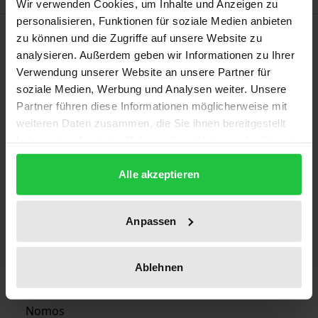
Wir verwenden Cookies, um Inhalte und Anzeigen zu
personalisieren, Funktionen für soziale Medien anbieten
Bibliographical data
zu können und die Zugriffe auf unsere Website zu
analysieren. Außerdem geben wir Informationen zu Ihrer
Verwendung unserer Website an unsere Partner für
Edition
soziale Medien, Werbung und Analysen weiter. Unsere
1
Partner führen diese Informationen möglicherweise mit
weiteren Daten zusammen, die Sie ihnen bereitgestellt
ISBN
haben oder die sie im Rahmen Ihrer Nutzung der Dienste
978-3-7890-3468-8
gesammelt haben.
Alle akzeptieren
Publication Date
Jan 12, 1995
Anpassen
Year of Publication
1995
Ablehnen
Publisher
Nomos