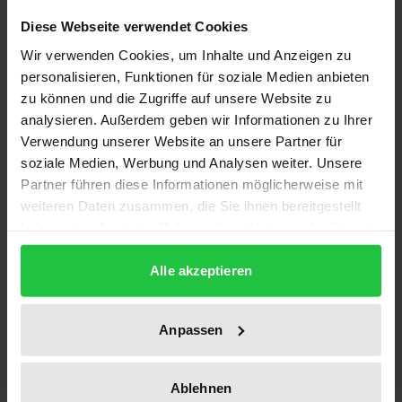
Description
Diese Webseite verwendet Cookies
Wir verwenden Cookies, um Inhalte und Anzeigen zu
Ausgehend von der Annahme, dass Theater
personalisieren, Funktionen für soziale Medien anbieten
notwendigerweise als Seh-Ereignis definiert wird,
zu können und die Zugriffe auf unsere Website zu
stellt Nikola Schellmann die Frage, was passiert,
analysieren. Außerdem geben wir Informationen zu Ihrer
wenn genau damit gespielt wird: dass die
Verwendung unserer Website an unsere Partner für
soziale Medien, Werbung und Analysen weiter. Unsere
Zuschauenden eben nicht alles sehen – und auch
Partner führen diese Informationen möglicherweise mit
nicht sehen sollen? Oder wenn es nichts zu hören
weiteren Daten zusammen, die Sie ihnen bereitgestellt
gibt? Wenn die Möglichkeit entzogen wird, die ganze
haben oder die sie im Rahmen Ihrer Nutzung der Dienste
Bühne einzusehen oder keine Akteur*innen die
gesammelt haben.
Bühne betreten? Anhand von Inszenierungen von
Alle akzeptieren
Andreas Kriegenburg, Katie Mitchell, Karin Beier und
Heiner Goebbels wird gezeigt, wie sich
Anpassen
unterschiedliche Formen des Abwesenden als
produktiv sowohl für die Raumwahrnehmung, die
Ablehnen
Inszenierung als solche, den Aufführungsbegriff