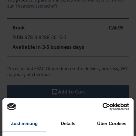
zur Theaterwissenschaft
Book
€24.95
ISBN 978-3-8288-3615-0
Available in 3-5 business days
Prices include VAT. Depending on the delivery address, VAT
may vary at checkout.
Add to Cart
Add to Wish List
Delivery cost notice
Zustimmung
Details
Über Cookies