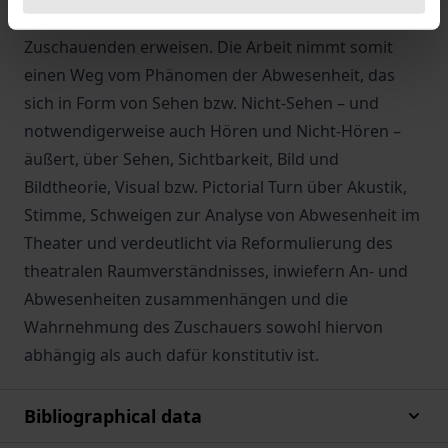
sowie für das Wahrnehmungserlebnis der
Zuschauenden erweisen. Die Arbeit nimmt somit
einen Weg vom Phänomen der Abwesenheit, das
sich in Form von Sehen bzw. Nicht-Sehen – und
notwendigerweise auch Hören und Nicht-Hören –
äußert, über Sehen, Sichtbarkeit, Bild und
Bildtheorie, Visual bzw. Pictorial Turn über Akustik,
Stimme, Schweigen zur Analyse von Abwesenheit im
Theater und verdeutlicht via Reformulierung des
theatralen Raumverständnisses, inwiefern An- und
Abwesenheiten zusammenhängen und die
Wahrnehmung des Zuschauers sowohl hiervon
abhängig als auch dafür konstitutiv ist.
Bibliographical data