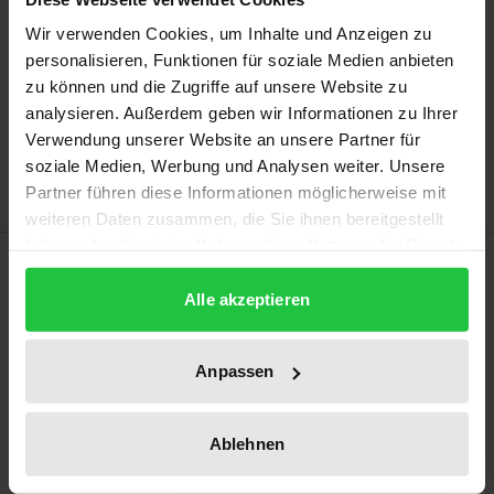
may vary at checkout.
Wir verwenden Cookies, um Inhalte und Anzeigen zu
personalisieren, Funktionen für soziale Medien anbieten
Add to Cart
zu können und die Zugriffe auf unsere Website zu
analysieren. Außerdem geben wir Informationen zu Ihrer
Add to Wish List
Verwendung unserer Website an unsere Partner für
Delivery cost notice
soziale Medien, Werbung und Analysen weiter. Unsere
Partner führen diese Informationen möglicherweise mit
weiteren Daten zusammen, die Sie ihnen bereitgestellt
haben oder die sie im Rahmen Ihrer Nutzung der Dienste
Description
gesammelt haben.
Alle akzeptieren
Possession of a passport is required for carrying out
deportations and identity clarification is a
Anpassen
preliminary step in obtaining a passport. This takes
place in a three-pole negotiation process between
Ablehnen
the person obliged to leave the country, the
immigration authorities and the country of