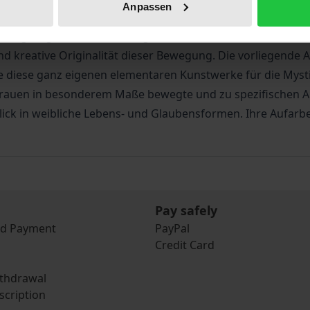
Anpassen
utig und selbstbestimmt Lebensmodelle jenseits von Tradi
 Einzigartige literarische Zeugnisse und Kunstwerke sind i
nd kreative Originalität dieser Bewegung. Die vorliegende
e diese ganz eigenen elementaren Kunstwerke für die Mysti
 Frauen in besonderem Maße bewegte und zu spezifischen Au
blick in weibliche Lebens- und Glaubensformen. Ihre Aufarbe
Pay safely
nd Payment
PayPal
Credit Card
ithdrawal
scription