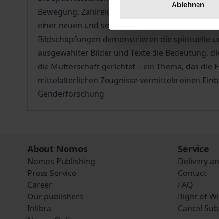
Ablehnen
Bewegung. Zahlreiche Mystikerinnen erprobten m
einer neuen und sehr persönlichen Spiritualität.
Bildschöpfungen demonstrieren die spirituelle u
ausgewählter Bilder und Texte die Bedeutung, di
die Mutterschaft gerichtet – ein Thema, das die
mittelalterlichen Zeugnisse vermitteln einen Ein
Genderforschung
About Nomos
Service
Nomos Publishing
Delivery a
Press Service
Contact
Career
FAQ
Our publishers
Right of W
Inlibra
Cancel Sub