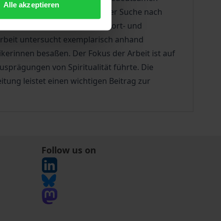
Alle akzeptieren
tion und Bürgerlichkeit auf der Suche nach
n diesem Kontext entstanden. Wort- und
 Arbeit untersucht exemplarisch anhand
kerinnen besaßen. Der Fokus der Arbeit ist auf
sprägungen von Spiritualität führte. Die
itung leistet einen wichtigen Beitrag zur
Follow us on