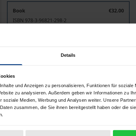
Book
€32.00
ISBN 978-3-96821-298-2
Available in 3-5 business days
Prices include VAT. Depending on the delivery address, VAT may
Details
Add to Cart
Add to Wish List
Cookies
Delivery cost notice
nhalte und Anzeigen zu personalisieren, Funktionen für soziale
Website zu analysieren. Außerdem geben wir Informationen zu I
r soziale Medien, Werbung und Analysen weiter. Unsere Partner
 Daten zusammen, die Sie ihnen bereitgestellt haben oder die s
Bibliographical data
n.
te sich in weiten Teilen Europas zu einer wegweisenden em