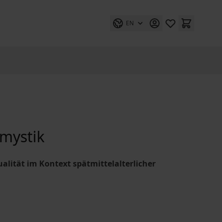
EN
smystik
lität im Kontext spätmittelalterlicher