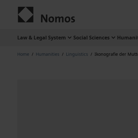
Skip to Content
Law & Legal System
Social Sciences
Humanit
Home
/
Humanities
/
Linguistics
/
Ikonografie der Mutt