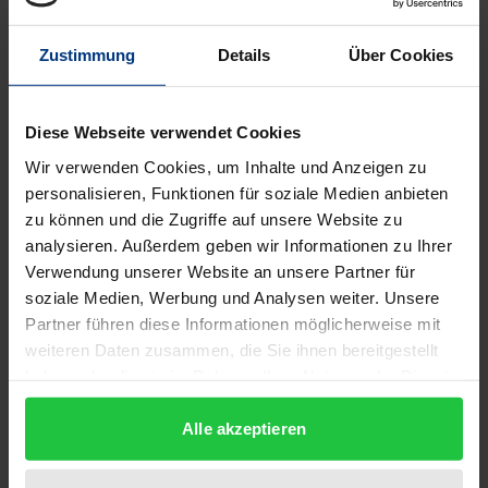
Die Anforderungen, die an das spezifische Profil
Evangelischer Schulen gestellt werden, sind hoch –
Zustimmung
Details
Über Cookies
und aufgrund der unterschiedlichen
Personengruppen, die daran beteiligt sind, es zu
konzipieren, auch sehr vielfältig.
Diese Webseite verwendet Cookies
In der vorliegenden rekonstruktiven Studie mit
Wir verwenden Cookies, um Inhalte und Anzeigen zu
explorativen Charakter stehen Leiter und
personalisieren, Funktionen für soziale Medien anbieten
Trägervertreter Evangelischer Schulen im Zentrum
zu können und die Zugriffe auf unsere Website zu
analysieren. Außerdem geben wir Informationen zu Ihrer
des Interesses. Im Rahmen von qualitativen
Verwendung unserer Website an unsere Partner für
Experteninterviews werden ihre subjektiven
soziale Medien, Werbung und Analysen weiter. Unsere
Sichtweisen zu drei übergreifenden
Partner führen diese Informationen möglicherweise mit
Themenkomplexen ausführlich erfasst, analysiert
weiteren Daten zusammen, die Sie ihnen bereitgestellt
und miteinander verglichen. Kernfragen der
haben oder die sie im Rahmen Ihrer Nutzung der Dienste
Untersuchung sind dabei:
gesammelt haben.
Alle akzeptieren
• Aus welchen Motiven entscheidet sich ein Lehrer
oder Pastor während seiner beruflichen Laufbahn,