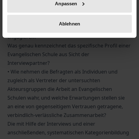
die Leitung einer Evangelischen Schule in freier
Anpassen
Trägerschaft zu übernehmen bzw. warum
entscheidet sich eine Person dafür, sich als
Ablehnen
Trägervertreter einer Evangelischen Schule zu
engagieren?
Was genau kennzeichnet das spezifische Profil einer
Evangelischen Schule aus Sicht der
Interviewpartner?
• Wie nehmen die Befragten als Individuen und
zugleich als Vertreter der untersuchten
Akteursgruppen die Arbeit an Evangelischen
Schulen wahr, und welche Erwartungen stellen sie
an eine von gegenseitigem Vertrauen getragene,
verbindlich-verlässliche Zusammenarbeit?
Die mit Hilfe der Interviews und einer
anschließenden, systematischen Kategorienbildung