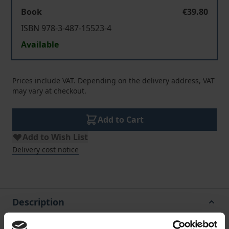
Book
€39.80
ISBN 978-3-487-15523-4
Available
Prices include VAT. Depending on the delivery address, VAT
may vary at checkout.
Add to Cart
Add to Wish List
Delivery cost notice
Description