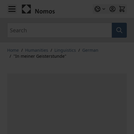
Skip to Content
Search
Home
/
Humanities
/
Linguistics
/
German
/
"In meiner Geisterstunde"