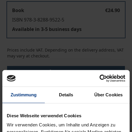
Book
€24.90
ISBN 978-3-8288-9522-5
Available in 3-5 business days
Prices include VAT. Depending on the delivery address, VAT
may vary at checkout.
Add to Cart
Add to Wish List
Delivery cost notice
Zustimmung
Details
Über Cookies
Diese Webseite verwendet Cookies
Description
Wir verwenden Cookies, um Inhalte und Anzeigen zu
personalisieren, Funktionen für soziale Medien anbieten