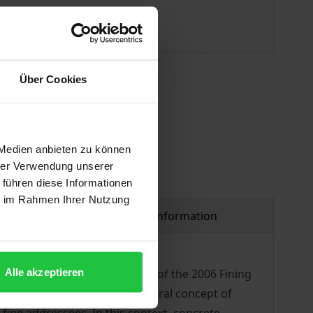
ISBN 978-3-7489-1547-8
Available
Über Cookies
 vary at checkout.
 Medien anbieten zu können
hrer Verwendung unserer
 führen diese Informationen
ie im Rahmen Ihrer Nutzung
Product safety information
Alle akzeptieren
mission according to point 35 of the 2006 Fining
n the significance of ordoliberal concept of