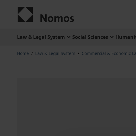
Skip to Content
Law & Legal System
Social Sciences
Humanit
Home
/
Law & Legal System
/
Commercial & Economic L