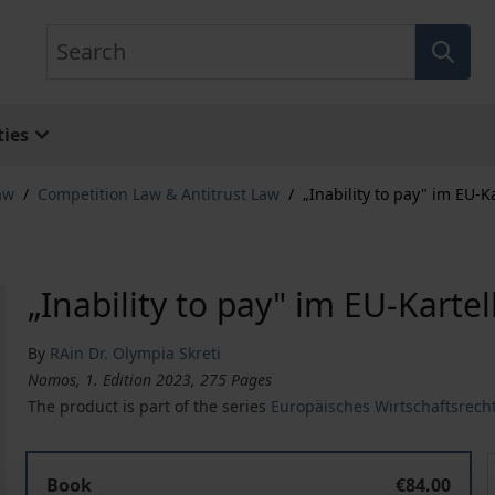
Search
ies
aw
/
Competition Law & Antitrust Law
/
„Inability to pay" im EU-K
„Inability to pay" im EU-Kartel
By
RAin Dr. Olympia Skreti
Nomos, 1. Edition 2023, 275 Pages
The product is part of the series
Europäisches Wirtschaftsrech
„Inability to pay" im EU-Kartellrecht
„
Book
€84.00