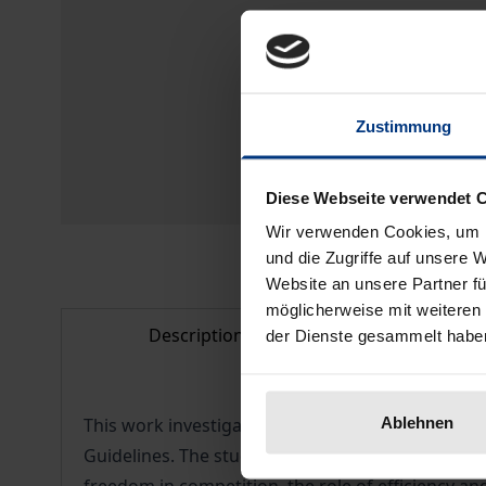
Zustimmung
Diese Webseite verwendet 
Wir verwenden Cookies, um I
und die Zugriffe auf unsere 
Website an unsere Partner fü
möglicherweise mit weiteren
Description
Bibliogr
der Dienste gesammelt habe
Ablehnen
This work investigates the inability to pay of f
Guidelines. The study deals with the most import