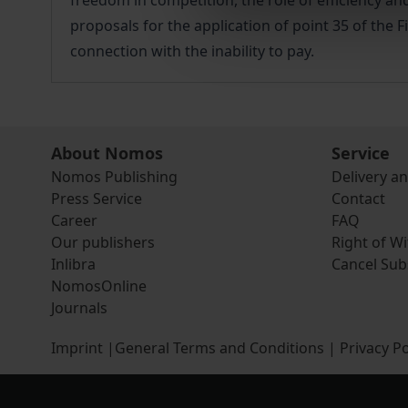
freedom in competition, the role of efficiency and
proposals for the application of point 35 of the F
connection with the inability to pay.
About Nomos
Service
Nomos Publishing
Delivery a
Press Service
Contact
Career
FAQ
Our publishers
Right of W
Inlibra
Cancel Sub
NomosOnline
Journals
Imprint
|
General Terms and Conditions
|
Privacy Po