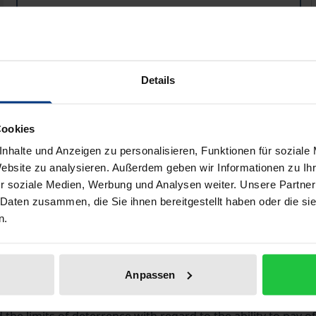
ISBN 978-3-7560-0790-5
Available
Details
Prices include VAT. Depending on the delivery address, VAT may
Add to Cart
Add to Wish List
Cookies
Delivery cost notice
nhalte und Anzeigen zu personalisieren, Funktionen für soziale
Website zu analysieren. Außerdem geben wir Informationen zu I
r soziale Medien, Werbung und Analysen weiter. Unsere Partner
 Daten zusammen, die Sie ihnen bereitgestellt haben oder die s
aphical data
Additional material
n.
Anpassen
ine addressees in antitrust enforcement by the European Com
ant theoretical approaches to competition in order to explai