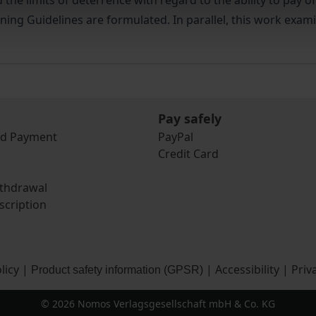
 the limits of deterrence with regard to the ability to pay o
ining Guidelines are formulated. In parallel, this work exam
Pay safely
nd Payment
PayPal
Credit Card
ithdrawal
scription
licy
|
|
Accessibility
|
Priv
Product safety information (GPSR)
© 2026 Nomos Verlagsgesellschaft mbH & Co. KG