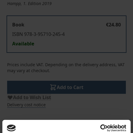
Hampp, 1. Edition 2019
Book
€24.80
ISBN 978-3-95710-245-4
Available
Prices include VAT. Depending on the delivery address, VAT
may vary at checkout.
Add to Cart
Add to Wish List
Delivery cost notice