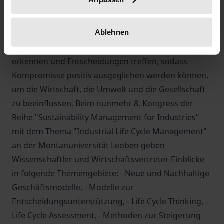
Wirkung führen, da die Belastung einfach in eine
andere Phase des Lebenszyklus verlagert wird.
Ablehnen
Daher können Unternehmen auch den Einfluss ihrer
Entscheidungen in Bezug auf Nachhaltigkeit
erkennen und Entscheidungen treffen, sodass
Kompromisse positiv ausgeglichen werden können,
um die Wirtschaft, die Umwelt und die Gesellschaft
zu beeinflussen. Beim nunmehr 8. Kongress der
Reihe "Sustainability Management for Industries"
mit dem Thema "Industrial Life Cycle Management"
an der Montanuniversität Leoben geben
Wissenschaftler und Wirtschaftsvertreter Einblicke
in folgende Themengebiete: - Neue und Nachhaltige
Geschäftsmodelle, - Modelle zur
Entscheidungsunterstützung, - Life Cycle Thinking, -
Life Cycle Assessment, - Methoden zur Steigerung