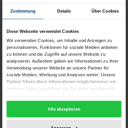
Description
Zustimmung
Details
Über Cookies
Nachhaltiges Wirtschaften und Verhalten, das sich
an ökonomischen, ökologischen und sozialen
Diese Webseite verwendet Cookies
Themen orientiert, wird in der heutigen Zeit ein
Wir verwenden Cookies, um Inhalte und Anzeigen zu
immer wichtigeres Thema. Dieses erfordert von
personalisieren, Funktionen für soziale Medien anbieten
Unternehmen, sich mehr an dem gesamten
zu können und die Zugriffe auf unsere Website zu
Lebenszyklus von Produkten und Dienstleistungen
analysieren. Außerdem geben wir Informationen zu Ihrer
zu orientieren als nur an einzelnen Phasen im Leben
Verwendung unserer Website an unsere Partner für
eines Produktes. Lebenszyklusdenken ermöglicht
soziale Medien, Werbung und Analysen weiter. Unsere
Partner führen diese Informationen möglicherweise mit
die Berücksichtigung unterschiedlicher
weiteren Daten zusammen, die Sie ihnen bereitgestellt
Auswirkungen, die mit der Herstellung oder dem
haben oder die sie im Rahmen Ihrer Nutzung der Dienste
Verbrauch des Produkts verbunden sind, indem alle
gesammelt haben.
Phasen des Produktlebenszyklus berücksichtigt
Alle akzeptieren
werden. Sie gewährleistet, dass Verbesserungen in
einer Phase nicht zu einer größeren kumulativen
Anpassen