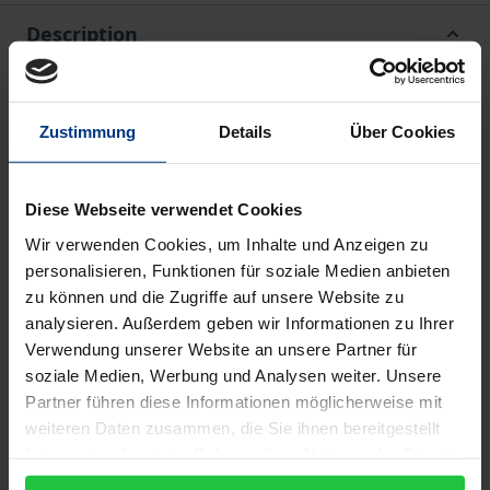
Description
Die Informationsbewertung unter Risiko ist
analytisch überzeugend gelöst und es finden sich
Zustimmung
Details
Über Cookies
zahlreiche empirische Untersuchungen zu diesem
Komplex. Seit 1961 von Ellsberg der Begriff
Diese Webseite verwendet Cookies
„Ambiguität“ in die Entscheidungstheorie eingeführt
Wir verwenden Cookies, um Inhalte und Anzeigen zu
wurde, sind auch Entscheidungen unter Ambiguität
personalisieren, Funktionen für soziale Medien anbieten
empirisch häufig untersucht worden.
zu können und die Zugriffe auf unsere Website zu
Erstaunlicherweise wurde jedoch das
analysieren. Außerdem geben wir Informationen zu Ihrer
Entscheidungsproblem der Informationsbewertung
Verwendung unserer Website an unsere Partner für
unter Ambiguität bislang kaum betrachtet. Dies ist
soziale Medien, Werbung und Analysen weiter. Unsere
Partner führen diese Informationen möglicherweise mit
das Thema der vorliegenden Arbeit, die empirisch
weiteren Daten zusammen, die Sie ihnen bereitgestellt
den Zusammenhang zwischen dem
haben oder die sie im Rahmen Ihrer Nutzung der Dienste
Informationswert, der Stärke der Meinung, der
gesammelt haben.