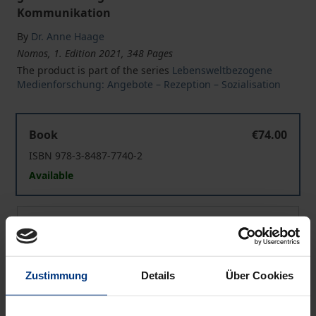
Kommunikation
By
Dr. Anne Haage
Nomos, 1. Edition 2021, 348 Pages
The product is part of the series
Lebensweltbezogene
Medienforschung: Angebote – Rezeption – Sozialisation
Informationsrepertoires von Menschen mit Beeinträch
Book
€74.00
ISBN 978-3-8487-7740-2
Available
Informationsrepertoires von Menschen mit Beeinträch
eBook
€0.00
ISBN 978-3-7489-2136-3
Available
Zustimmung
Details
Über Cookies
Prices include VAT. Depending on the delivery address, VAT