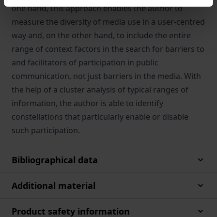
one hand, this approach enables the author to
measure the diversity of media use in a user-centred
way and, on the other hand, to include the entire
range of context factors in the search for barriers to
and facilitators of participation in public
communication, not just barriers in the media. With
the help of a cluster analysis of typical ranges of
information, the author is able to identify
constellations that particularly enable or disable
such participation.
Bibliographical data
Additional material
Product safety information