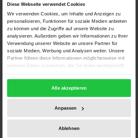
Diese Webseite verwendet Cookies
may vary at checkout.
Wir verwenden Cookies, um Inhalte und Anzeigen zu
personalisieren, Funktionen für soziale Medien anbieten
Add to Cart
zu können und die Zugriffe auf unsere Website zu
Add to Wish List
analysieren. Außerdem geben wir Informationen zu Ihrer
Delivery cost notice
Verwendung unserer Website an unsere Partner für
soziale Medien, Werbung und Analysen weiter. Unsere
Partner führen diese Informationen möglicherweise mit
weiteren Daten zusammen, die Sie ihnen bereitgestellt
Description
haben oder die sie im Rahmen Ihrer Nutzung der Dienste
gesammelt haben.
Alle akzeptieren
This study examines the participation of people with
disabilities in public communication from a user's
Anpassen
perspective. To this end, research instruments from
two disciplines were combined: the ICF classification
system from inclusion research and the scope of
Ablehnen
information approach from media studies. On the