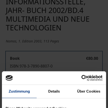
INFORMATIONSSTELLE,
JAHR- BUCH 2002/BD.4
MULTIMEDIA UND NEUE
TECHNOLOGIEN
Nomos, 1. Edition 2003, 113 Pages
Book
€80.00
ISBN 978-3-7890-8807-0
Not available
Zustimmung
Details
Über Cookies
Add to Cart
Add to Wish List
Delivery cost notice