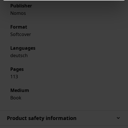
Publisher
Nomos
Format
Softcover
Languages
deutsch
Pages
113
Medium
Book
Product safety information