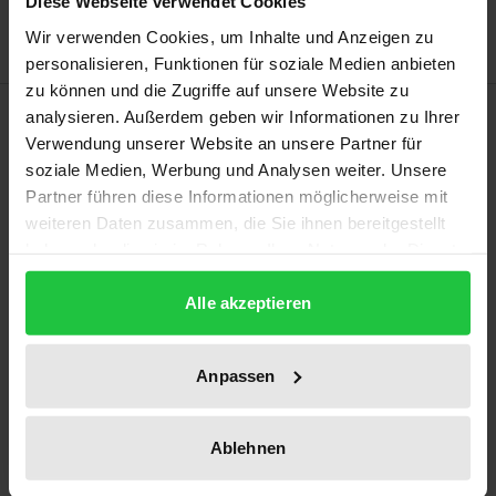
Diese Webseite verwendet Cookies
Wir verwenden Cookies, um Inhalte und Anzeigen zu
personalisieren, Funktionen für soziale Medien anbieten
zu können und die Zugriffe auf unsere Website zu
Bibliographical data
analysieren. Außerdem geben wir Informationen zu Ihrer
Verwendung unserer Website an unsere Partner für
soziale Medien, Werbung und Analysen weiter. Unsere
Edition
Partner führen diese Informationen möglicherweise mit
1
weiteren Daten zusammen, die Sie ihnen bereitgestellt
haben oder die sie im Rahmen Ihrer Nutzung der Dienste
ISBN
gesammelt haben.
978-3-7890-8807-0
Alle akzeptieren
Publication Date
Anpassen
Jun 1, 2003
Year of Publication
Ablehnen
2003