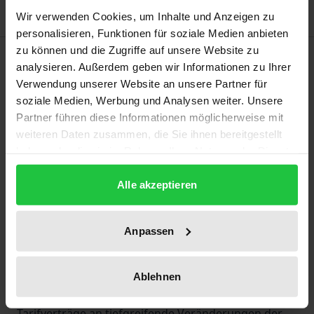
Wir verwenden Cookies, um Inhalte und Anzeigen zu
personalisieren, Funktionen für soziale Medien anbieten
zu können und die Zugriffe auf unsere Website zu
Description
analysieren. Außerdem geben wir Informationen zu Ihrer
Verwendung unserer Website an unsere Partner für
Die Tarifvertragsparteien sind gefordert,
soziale Medien, Werbung und Analysen weiter. Unsere
zukunftsfähige Tarifverträge zu schaffen; je höher
Partner führen diese Informationen möglicherweise mit
weiteren Daten zusammen, die Sie ihnen bereitgestellt
die Kosten der Unternehmen im nationalen und
haben oder die sie im Rahmen Ihrer Nutzung der Dienste
internationalen Wettbewerb sind, umso mehr
gesammelt haben.
schwindet die Wettbewerbsfähigkeit. Aber nicht nur
Alle akzeptieren
die Kosten, sondern vornehmlich die Flexibilität der
Beschäftigten und ihrer Arbeitsbedingungen sind
Anpassen
zunehmend wichtiger werdende
Wirtschaftsmerkmale im globalen Wettbewerb. Das
Buch zeigt am Beispiel TÜV den Willen, die Fähigkeit
Ablehnen
und die Kreativität von Tarifvertragsparteien, die
Tarifverträge an tiefgreifende Veränderungen der