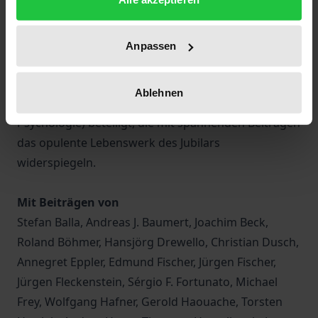
und innovative Lehrkonzepte für angehende
Verwaltungsbeamte realisiert. An der Festschrift
sind daher 30 Wissenschaftlerinnen und
Anpassen
Wissenschaftler verschiedener Fachrichtungen
(Rechtswissenschaft, Verwaltungswissenschaft,
Ablehnen
Betriebs- und Volkswirtschaftslehre sowie
Psychologie) beteiligt, die mit spannenden Beiträgen
das opulente Lebenswerk des Jubilars
widerspiegeln.
Mit Beiträgen von
Stefan Balla, Andreas J. Baumert, Joachim Beck,
Roland Böhmer, Hansjörg Drewello, Christian Dusch,
Annegret Eppler, Edmund Fischer, Jürgen Fischer,
Jürgen Fleckenstein, Sérgio F. Fortunato, Michael
Frey, Wolfgang Hafner, Gerold Haouache, Torsten