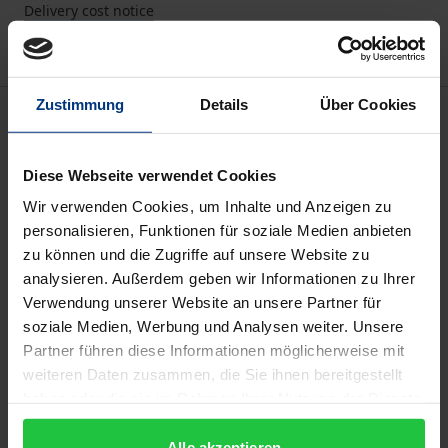
Delivery cost notice
Zustimmung
Details
Über Cookies
Description
Mit dieser Festschrift wird ein Wissenschaftler
Diese Webseite verwendet Cookies
geehrt, der Forschung und Lehre im Bereich der
Wir verwenden Cookies, um Inhalte und Anzeigen zu
öffentlichen Verwaltung maßgeblich beeinflusst hat.
personalisieren, Funktionen für soziale Medien anbieten
zu können und die Zugriffe auf unsere Website zu
Prof. Dr. Heinz-Joachim Peters ist während seiner
analysieren. Außerdem geben wir Informationen zu Ihrer
fast 40-jährigen Tätigkeit an der Hochschule Kehl in
Verwendung unserer Website an unsere Partner für
seiner eigenen Disziplin, dem öffentlichen Recht, mit
soziale Medien, Werbung und Analysen weiter. Unsere
zahlreichen Publikationen hervorgetreten, darunter
Partner führen diese Informationen möglicherweise mit
einem Lehrbuch zum Umweltrecht und einem
weiteren Daten zusammen, die Sie ihnen bereitgestellt
Standardkommentar zum UVPG. Darüber hinaus
haben oder die sie im Rahmen Ihrer Nutzung der Dienste
gesammelt haben.
hat er viele interdisziplinäre Forschungsprojekte
Alle akzeptieren