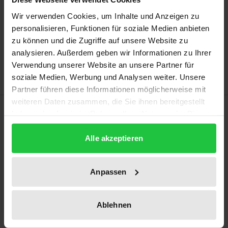
Wir verwenden Cookies, um Inhalte und Anzeigen zu
Add to Cart
personalisieren, Funktionen für soziale Medien anbieten
zu können und die Zugriffe auf unsere Website zu
Add to Wish List
analysieren. Außerdem geben wir Informationen zu Ihrer
Delivery cost notice
Verwendung unserer Website an unsere Partner für
soziale Medien, Werbung und Analysen weiter. Unsere
Partner führen diese Informationen möglicherweise mit
weiteren Daten zusammen, die Sie ihnen bereitgestellt
Description
haben oder die sie im Rahmen Ihrer Nutzung der Dienste
gesammelt haben.
Renewable energies have evolved from a mere niche
Alle akzeptieren
technology to a fundamental pillar of the energy
supply system within only a few years. This work
Anpassen
addresses the resulting challenges and possible
solutions within the framework of energy law. In this
Ablehnen
context, the functioning of the power market and
the legal configuration of the balancing group