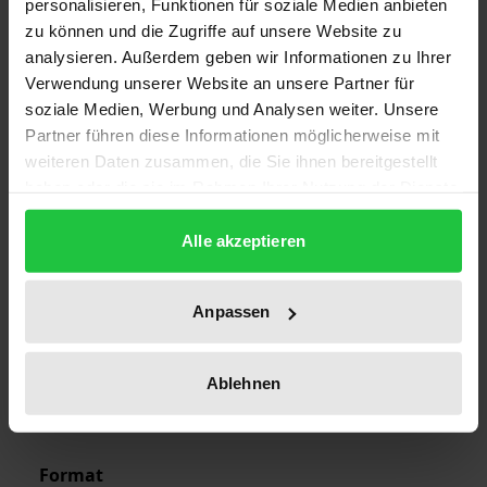
personalisieren, Funktionen für soziale Medien anbieten
1
zu können und die Zugriffe auf unsere Website zu
analysieren. Außerdem geben wir Informationen zu Ihrer
ISBN
Verwendung unserer Website an unsere Partner für
978-3-7890-8245-0
soziale Medien, Werbung und Analysen weiter. Unsere
Partner führen diese Informationen möglicherweise mit
Subtitle
weiteren Daten zusammen, die Sie ihnen bereitgestellt
Computer Odyssee 2001
haben oder die sie im Rahmen Ihrer Nutzung der Dienste
gesammelt haben.
Publication Date
Alle akzeptieren
Sep 12, 2002
Anpassen
Year of Publication
2002
Ablehnen
Publisher
Nomos
Format