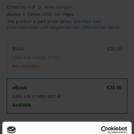
Edited by
Prof. Dr. Anna Gamper
Nomos, 1. Edition 2007, 147 Pages
The product is part of the series
Schriften zum
Internationalen und Vergleichenden Öffentlichen Recht
Interkommunale Zusammenarbeit und überörtliche R
Book
€28.00
ISBN 978-3-8329-2714-1
Not available
Interkommunale Zusammenarbeit und überörtliche R
eBook
€28.00
ISBN 978-3-7489-3051-8
Available
Prices include VAT. Depending on the delivery address, VAT
may vary at checkout.