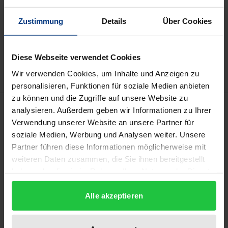
Zustimmung
Details
Über Cookies
Add to Cart
Add to Wish List
Delivery cost notice
Diese Webseite verwendet Cookies
Wir verwenden Cookies, um Inhalte und Anzeigen zu
personalisieren, Funktionen für soziale Medien anbieten
zu können und die Zugriffe auf unsere Website zu
Description
analysieren. Außerdem geben wir Informationen zu Ihrer
Verwendung unserer Website an unsere Partner für
soziale Medien, Werbung und Analysen weiter. Unsere
Die besondere Bedeutung örtlicher wie
Partner führen diese Informationen möglicherweise mit
überörtlicher Raumplanung für die Gemeinden lässt
weiteren Daten zusammen, die Sie ihnen bereitgestellt
es geboten erscheinen, diese in die relevanten
haben oder die sie im Rahmen Ihrer Nutzung der Dienste
Entscheidungsverfahren maßgeblich einzubinden.
gesammelt haben.
Der Band geht der Frage nach, welche
Alle akzeptieren
verschiedenen Organisationsformen und Verfahren
dafür im grenzüberschreitenden Raum der