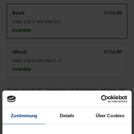
Interkulturelle Phänomenologie
Book
€114.00
ISBN 978-3-495-99810-6
Available
Interkulturelle Phänomenologie
eBook
€114.00
ISBN 978-3-495-99811-3
Available
Prices include VAT. Depending on the delivery address, VAT
may vary at checkout.
Add to Cart
Zustimmung
Details
Über Cookies
Add to Wish List
Delivery cost notice