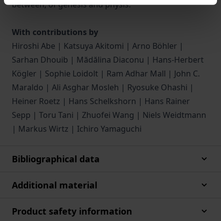
between, of genesis and physis.
With contributions by
Hiroshi Abe | Katsuya Akitomi | Arno Böhler |
Sarhan Dhouib | Mădălina Diaconu | Hans-Herbert
Kögler | Sophie Loidolt | Ram Adhar Mall | John C.
Maraldo | Ali Asghar Mosleh | Ryosuke Ohashi |
Heiner Roetz | Hans Schelkshorn | Hans Rainer
Sepp | Toru Tani | Zhuofei Wang | Niels Weidtmann
| Markus Wirtz | Ichiro Yamaguchi
Bibliographical data
Additional material
Product safety information