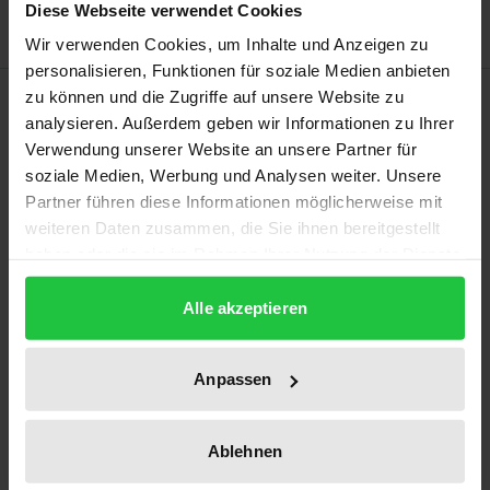
Diese Webseite verwendet Cookies
Wir verwenden Cookies, um Inhalte und Anzeigen zu
personalisieren, Funktionen für soziale Medien anbieten
Description
zu können und die Zugriffe auf unsere Website zu
analysieren. Außerdem geben wir Informationen zu Ihrer
Verwendung unserer Website an unsere Partner für
It should come as no surprise that the texts in a
soziale Medien, Werbung und Analysen weiter. Unsere
volume honouring the work of Georg Stenger
Partner führen diese Informationen möglicherweise mit
originate from two areas in particular:
weiteren Daten zusammen, die Sie ihnen bereitgestellt
phenomenology and intercultural philosophy. If one
haben oder die sie im Rahmen Ihrer Nutzung der Dienste
gesammelt haben.
were to unite the outstanding authors of this
Alle akzeptieren
volume under a single programmatic term, it would
certainly be "intercultural phenomenology". This
term covers a range of topics, such as the
Anpassen
intercultural interweaving of thought, the
localisations of the world, the claim of the other in
Ablehnen
the political as well as the phenomenon of the in-