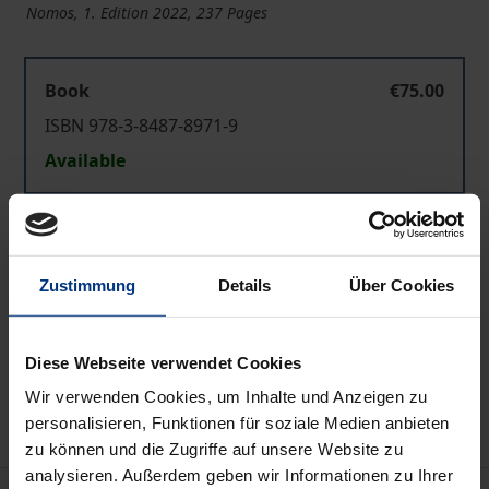
Nomos, 1. Edition 2022, 237 Pages
Book
€75.00
ISBN 978-3-8487-8971-9
Available
Prices include VAT. Depending on the delivery address, VAT
may vary at checkout.
Zustimmung
Details
Über Cookies
Add to Cart
Add to Wish List
Diese Webseite verwendet Cookies
Delivery cost notice
Wir verwenden Cookies, um Inhalte und Anzeigen zu
personalisieren, Funktionen für soziale Medien anbieten
zu können und die Zugriffe auf unsere Website zu
analysieren. Außerdem geben wir Informationen zu Ihrer