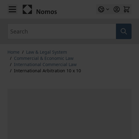
Skip to Content
Search
Home
/
Law & Legal System
/
Commercial & Economic Law
/
International Commercial Law
/
International Arbitration 10 x 10