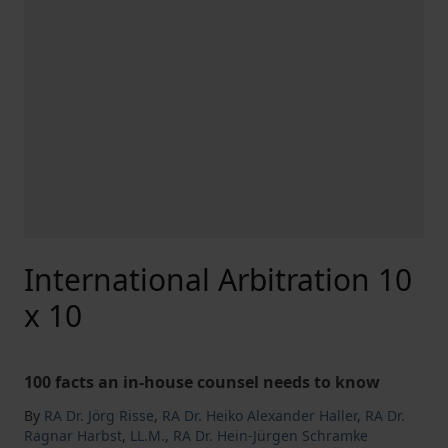
International Arbitration 10
x 10
100 facts an in-house counsel needs to know
By
RA Dr. Jörg Risse
,
RA Dr. Heiko Alexander Haller
,
RA Dr.
Ragnar Harbst
,
LL.M.
,
RA Dr. Hein-Jürgen Schramke