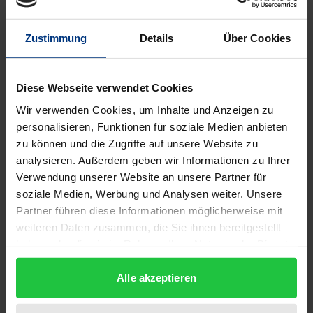
Wirken politik-, sozial- und
erziehungswissenschaftliche Themen und
Zustimmung
Details
Über Cookies
Handlungsfelder des Sports und der
Bewegungskultur bearbeitet.
Bedingt durch eine gewachsene internationale
Diese Webseite verwendet Cookies
Entwicklung der Freizeitwissenschaft und durch die
Wir verwenden Cookies, um Inhalte und Anzeigen zu
Europäisierung der Sportentwicklung hat er
personalisieren, Funktionen für soziale Medien anbieten
zu können und die Zugriffe auf unsere Website zu
entsprechende wissenschaftliche
analysieren. Außerdem geben wir Informationen zu Ihrer
Forschungsaktivitäten und universitäre
Verwendung unserer Website an unsere Partner für
Ausbildungsmöglichkeiten unterstützt. Die
soziale Medien, Werbung und Analysen weiter. Unsere
Festigung und der weitere Ausbau der europäischen
Partner führen diese Informationen möglicherweise mit
bzw. internationalen Perspektive hatte in seinem
weiteren Daten zusammen, die Sie ihnen bereitgestellt
beruflichen Handeln immer erste Priorität.
haben oder die sie im Rahmen Ihrer Nutzung der Dienste
gesammelt haben.
Als er 1999 in das Amt des Rektors der Deutschen
Alle akzeptieren
Sporthochschule Köln gewählt wurde, war es sein
Ziel, die Hochschule zu einer führenden,