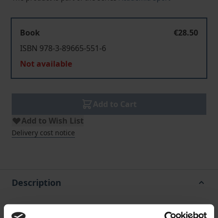
Book
€28.50
ISBN 978-3-89665-551-6
Not available
Add to Cart
Add to Wish List
Delivery cost notice
Description
Walter Tokarski hat in seinem wissenschaftlichen