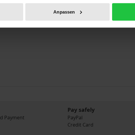
Anpassen
Pay safely
nd Payment
PayPal
Credit Card