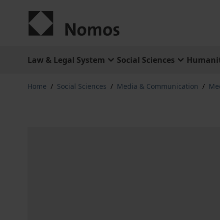
Skip to Content
Law & Legal System
Social Sciences
Humanit
Home
/
Social Sciences
/
Media & Communication
/
Med