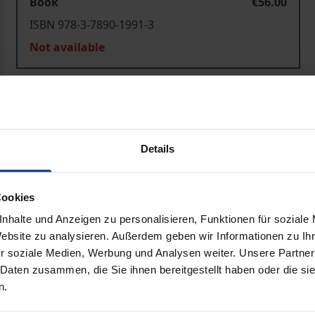
Book
€56.00
ISBN 978-3-7890-1991-3
Not available
Add to Cart
Add to Wish List
Delivery cost notice
Details
Cookies
Prod
nhalte und Anzeigen zu personalisieren, Funktionen für soziale
Website zu analysieren. Außerdem geben wir Informationen zu I
r soziale Medien, Werbung und Analysen weiter. Unsere Partner
 Daten zusammen, die Sie ihnen bereitgestellt haben oder die s
n.