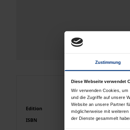
Zustimmung
Diese Webseite verwendet 
Bibliographical data
Wir verwenden Cookies, um I
und die Zugriffe auf unsere 
Website an unsere Partner fü
Edition
20
möglicherweise mit weiteren
der Dienste gesammelt habe
ISBN
978-3-7890-1991-3