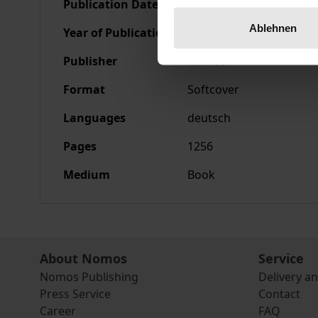
Publication Date
May 17, 1990
Ablehnen
Year of Publication
1990
Publisher
Nomos
Format
Softcover
Languages
deutsch
Pages
1256
Medium
Book
About Nomos
Service
Nomos Publishing
Delivery a
Press Service
Contact
Career
FAQ