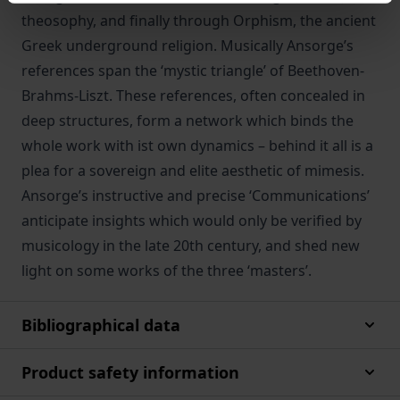
theosophy, and finally through Orphism, the ancient
Greek underground religion. Musically Ansorge’s
references span the ‘mystic triangle’ of Beethoven-
Brahms-Liszt. These references, often concealed in
deep structures, form a network which binds the
whole work with ist own dynamics – behind it all is a
plea for a sovereign and elite aesthetic of mimesis.
Ansorge’s instructive and precise ‘Communications’
anticipate insights which would only be verified by
musicology in the late 20th century, and shed new
light on some works of the three ‘masters’.
Bibliographical data
Product safety information