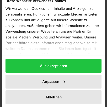
Diese Webseite verwendet Cookies
Wir verwenden Cookies, um Inhalte und Anzeigen zu
Description
personalisieren, Funktionen für soziale Medien anbieten
zu können und die Zugriffe auf unsere Website zu
Hardly any other body of work could be expected to
analysieren. Außerdem geben wir Informationen zu Ihrer
Verwendung unserer Website an unsere Partner für
reveal such a wealth of hidden compositional,
soziale Medien, Werbung und Analysen weiter. Unsere
intellectual, philosophical and ideological depths as
Partner führen diese Informationen möglicherweise mit
that of the turn-of-the-century pianist, pupil of Liszt,
weiteren Daten zusammen, die Sie ihnen bereitgestellt
and once-famous Beet-hoven performer and ‘mystic’
haben oder die sie im Rahmen Ihrer Nutzung der Dienste
Conrad Ansorge (1862-1930). Each individual work
gesammelt haben.
opens up intertextual ‘chasms’ which led to
Alle akzeptieren
digressions into the history of ideas. The central
theme, Ansorge’s musically and intertextually
Anpassen
generated philosophy of life, is the eternal principle
of the ‘cosmogonoic Eros’ which can be traced in
Ablehnen
three ways: through the Eros philosophy of Stefan
George and the ‘Cosmic Circle’, through (Indian)