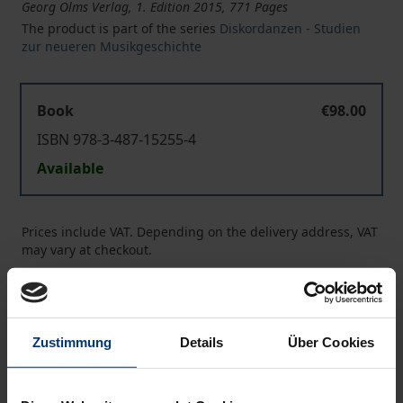
Georg Olms Verlag, 1. Edition 2015, 771 Pages
The product is part of the series
Diskordanzen - Studien
zur neueren Musikgeschichte
Book
€98.00
ISBN 978-3-487-15255-4
Available
Prices include VAT. Depending on the delivery address, VAT
may vary at checkout.
Add to Cart
Add to Wish List
Zustimmung
Details
Über Cookies
Delivery cost notice