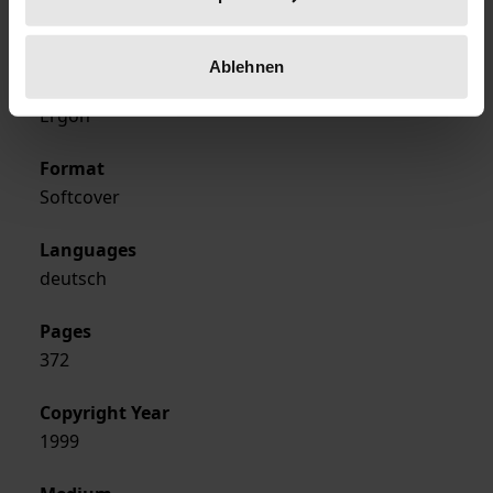
Year of Publication
1999
Ablehnen
Publisher
Ergon
Format
Softcover
Languages
deutsch
Pages
372
Copyright Year
1999