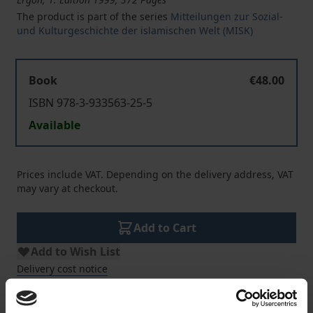
The product is part of the series
Mitteilungen zur Sozial-
und Kulturgeschichte der islamischen Welt (MISK)
Book
€48.00
ISBN 978-3-933563-25-5
Available
Prices include VAT. Depending on the delivery address, VAT
may vary at checkout.
Add to Cart
Add to Wish List
Delivery cost notice