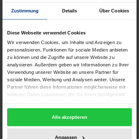
Zustimmung
Details
Über Cookies
Bibliographical data
Diese Webseite verwendet Cookies
Edition
1
Wir verwenden Cookies, um Inhalte und Anzeigen zu
personalisieren, Funktionen für soziale Medien anbieten
ISBN
zu können und die Zugriffe auf unsere Website zu
978-3-933563-25-5
analysieren. Außerdem geben wir Informationen zu Ihrer
Verwendung unserer Website an unsere Partner für
Subtitle
soziale Medien, Werbung und Analysen weiter. Unsere
Partner führen diese Informationen möglicherweise mit
Der Wandel in den Beziehungen zwischen einer
weiteren Daten zusammen, die Sie ihnen bereitgestellt
religiösen Institution und dem marokkanischen
haben oder die sie im Rahmen Ihrer Nutzung der Dienste
Staat seit dem 19. Jahrhundert bis 1937
gesammelt haben.
Publication Date
Alle akzeptieren
Jan 1, 1999
Anpassen