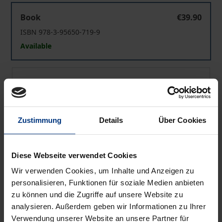
Islamisches Familienrecht
Book
€39.90
ISBN 978-3-95650-719-9
Available
Islamisches Familienrecht
eBook
€39.90
ISBN 978-3-95650-720-5
Available
Zustimmung
Details
Über Cookies
Prices include VAT. Depending on the delivery address, VAT
may vary at checkout.
Diese Webseite verwendet Cookies
Wir verwenden Cookies, um Inhalte und Anzeigen zu
Add to Cart
personalisieren, Funktionen für soziale Medien anbieten
zu können und die Zugriffe auf unsere Website zu
Add to Wish List
analysieren. Außerdem geben wir Informationen zu Ihrer
Delivery cost notice
Verwendung unserer Website an unsere Partner für