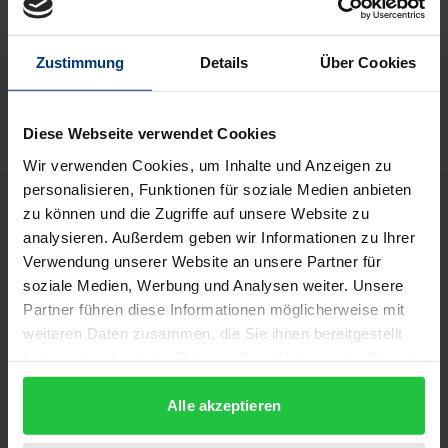
Add to Cart
Zustimmung
Details
Über Cookies
Add to Wish List
Delivery cost notice
Diese Webseite verwendet Cookies
Wir verwenden Cookies, um Inhalte und Anzeigen zu
personalisieren, Funktionen für soziale Medien anbieten
Description
zu können und die Zugriffe auf unsere Website zu
analysieren. Außerdem geben wir Informationen zu Ihrer
The war in Ukraine has once again put the efficiency
Verwendung unserer Website an unsere Partner für
soziale Medien, Werbung und Analysen weiter. Unsere
of migration law to the test. The Yearbook of
Partner führen diese Informationen möglicherweise mit
Migration Law offers legal practitioners a quick,
weiteren Daten zusammen, die Sie ihnen bereitgestellt
concise overview of the most important
haben oder die sie im Rahmen Ihrer Nutzung der Dienste
developments in residence law, refugee law,
gesammelt haben.
citizenship law and refugee social law in case law
Alle akzeptieren
(European and national), legislation and legal