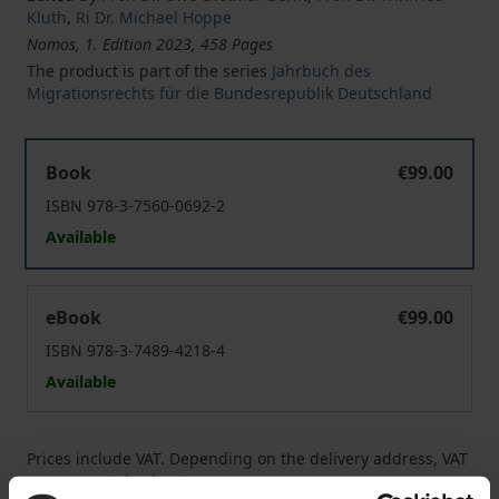
Kluth
,
Ri Dr. Michael Hoppe
Nomos, 1. Edition 2023, 458 Pages
The product is part of the series
Jahrbuch des
Migrationsrechts für die Bundesrepublik Deutschland
Jahrbuch des Migrationsrechts für die Bundesrepublik 
Book
€99.00
ISBN 978-3-7560-0692-2
Available
Jahrbuch des Migrationsrechts für die Bundesrepublik 
eBook
€99.00
ISBN 978-3-7489-4218-4
Available
Prices include VAT. Depending on the delivery address, VAT
may vary at checkout.