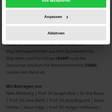
Alle akzeptieren
(europäisch wie national),
Gesetzgebung
und
Literatur
. Die
wissenschaftlichen
Abhandlungen
widmen sich u.a den Problemlagen und
Anpassen
Optimierungspotenzialen bei der Umsetzung des
Migrationsrechtes in den Ausländerbehörden sowie
Ablehnen
den Ungleichbehandlungen von ukrainischen und
anderen Schutzsuchenden.
Berichte
zum
Migrationsgeschehen aus dem Bundesamt für
Migration und Flüchtlinge (
BAMF
) und des
Deutschen Instituts für Menschenrechte (
DIMR
)
runden den Band ab.
Mit Beiträgen von
Nele Allenberg | Prof. Dr. Jürgen Bast | Dr. Ina Bauer
| Prof. Dr. Uwe Berlit | Prof. Dr. Jörg Bogumil | Jonas
Hafner | Klaus Hage | Prof. Dr. Holger Hoffmann |