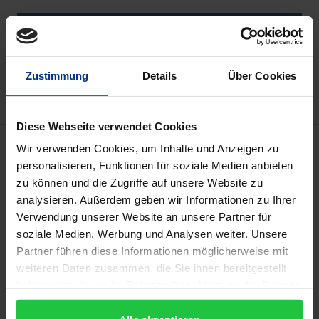
Add to Cart
Add to Wish List
Delivery cost notice
Zustimmung
Details
Über Cookies
Diese Webseite verwendet Cookies
Description
Wir verwenden Cookies, um Inhalte und Anzeigen zu
personalisieren, Funktionen für soziale Medien anbieten
zu können und die Zugriffe auf unsere Website zu
Das Jahrbuch des Migrationsrechts bietet den
analysieren. Außerdem geben wir Informationen zu Ihrer
Rechtsanwender:innen auch für das Jahr 2023 einen
Verwendung unserer Website an unsere Partner für
schnellen, konzisen und zuverlässigen Überblick
soziale Medien, Werbung und Analysen weiter. Unsere
über die wichtigsten Entwicklungen im
Partner führen diese Informationen möglicherweise mit
Aufenthaltsrecht
,
Flüchtlingsrecht
,
weiteren Daten zusammen, die Sie ihnen bereitgestellt
Staatsangehörigkeitsrecht
und
haben oder die sie im Rahmen Ihrer Nutzung der Dienste
gesammelt haben.
Flüchtlingssozialrecht
in der
Rechtsprechung