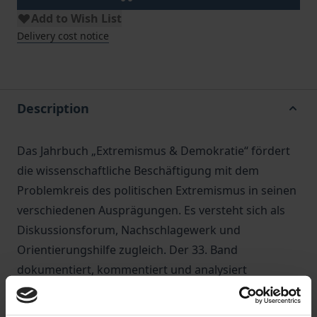
Add to Wish List
Delivery cost notice
Description
Das Jahrbuch „Extremismus & Demokratie“ fördert
die wissenschaftliche Beschäftigung mit dem
Problemkreis des politischen Extremismus in seinen
verschiedenen Ausprägungen. Es versteht sich als
Diskussionsforum, Nachschlagewerk und
Orientierungshilfe zugleich. Der 33. Band
dokumentiert, kommentiert und analysiert
umfassend die Entwicklung im Berichtsjahr 2020.
Aktuelle Schwerpunkte bilden u. a. die