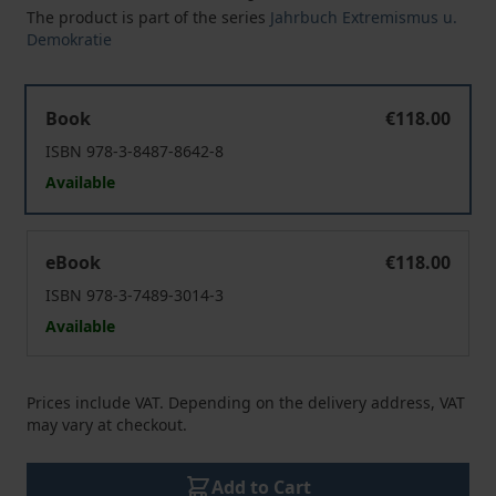
The product is part of the series
Jahrbuch Extremismus u.
Demokratie
Jahrbuch Extremismus & Demokratie (E & D)
Book
€118.00
ISBN 978-3-8487-8642-8
Available
Jahrbuch Extremismus & Demokratie (E & D)
eBook
€118.00
ISBN 978-3-7489-3014-3
Available
Prices include VAT. Depending on the delivery address, VAT
may vary at checkout.
Add to Cart