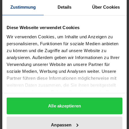
Nachrichtendienstliche Extremismus-
Zustimmung
Details
Über Cookies
Berichterstattung in Deutschland und in
vergleichender Perspektive, Intellektuelle und
Diese Webseite verwendet Cookies
Extremismus, Extremismus und politische Ordnung,
Extremismus in Rumänien, die Aktualität von
Wir verwenden Cookies, um Inhalte und Anzeigen zu
personalisieren, Funktionen für soziale Medien anbieten
Populismus in Deutschland, die Diskussion um die
zu können und die Zugriffe auf unsere Website zu
Reichskriegsflagge sowie verschiedenen Formen
analysieren. Außerdem geben wir Informationen zu Ihrer
und Ausprägungen von Extremismus während der
Verwendung unserer Website an unsere Partner für
Corona-Pandemie.
soziale Medien, Werbung und Analysen weiter. Unsere
Mit Beiträgen von
Partner führen diese Informationen möglicherweise mit
Alexander Akel, Christopher Albrecht, Prof. Dr.
weiteren Daten zusammen, die Sie ihnen bereitgestellt
haben oder die sie im Rahmen Ihrer Nutzung der Dienste
Clemens Albrecht, Thomas Arning, Prof. Dr. Uwe
gesammelt haben.
Backes, Dr. Manuel Becker, Sebastian Berg, Dr. Harald
Alle akzeptieren
Bergsdorf, Prof. em. Dr. Dr. h. c. Wilfried von Bredow,
Stefan Brieger, Prof. Dr. Hubertus Buchstein, Kristina
Anpassen
Chmelar, PD Dr. Martin Cüppers, Prof. Dr. Frank