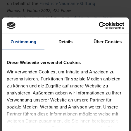
on behalf of the
Friedrich-Naumann-Stiftung
Nomos, 1. Edition 2002, 425 Pages
The product is part of the series
Jahrbuch Liberalismus-
Forschung
Zustimmung
Details
Über Cookies
Book
€28.00
ISBN 978-3-7890-8095-1
Available
Diese Webseite verwendet Cookies
Wir verwenden Cookies, um Inhalte und Anzeigen zu
personalisieren, Funktionen für soziale Medien anbieten
Prices include VAT. Depending on the delivery address, VAT
zu können und die Zugriffe auf unsere Website zu
may vary at checkout.
analysieren. Außerdem geben wir Informationen zu Ihrer
Verwendung unserer Website an unsere Partner für
Add to Cart
soziale Medien, Werbung und Analysen weiter. Unsere
Partner führen diese Informationen möglicherweise mit
Add to Wish List
weiteren Daten zusammen, die Sie ihnen bereitgestellt
Delivery cost notice
haben oder die sie im Rahmen Ihrer Nutzung der Dienste