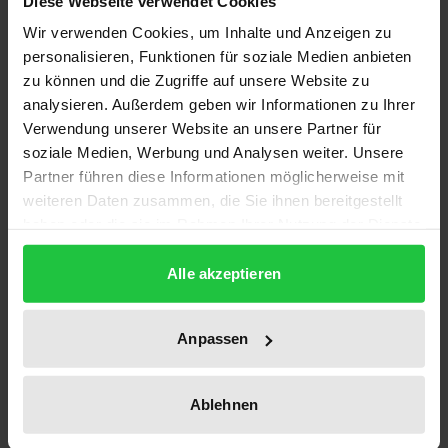
Bibliographical data
Diese Webseite verwendet Cookies
Wir verwenden Cookies, um Inhalte und Anzeigen zu
personalisieren, Funktionen für soziale Medien anbieten
Edition
zu können und die Zugriffe auf unsere Website zu
1
analysieren. Außerdem geben wir Informationen zu Ihrer
Verwendung unserer Website an unsere Partner für
ISBN
soziale Medien, Werbung und Analysen weiter. Unsere
978-3-7890-1575-5
Partner führen diese Informationen möglicherweise mit
weiteren Daten zusammen, die Sie ihnen bereitgestellt
Subtitle
haben oder die sie im Rahmen Ihrer Nutzung der Dienste
Vorschläge für die Konzertierte Aktion im
gesammelt haben.
Gesundheitswesen
Alle akzeptieren
Publication Date
Anpassen
Mar 23, 1988
Year of Publication
Ablehnen
1988