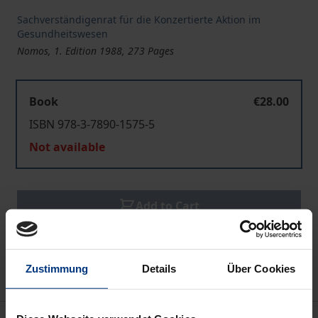
Sachverständigenrat für die Konzertierte Aktion im
Gesundheitswesen
Nomos, 1. Edition 1988, 273 Pages
Book
€28.00
ISBN 978-3-7890-1575-5
Not available
Add to Cart
Add to Wish List
Delivery cost notice
Zustimmung
Details
Über Cookies