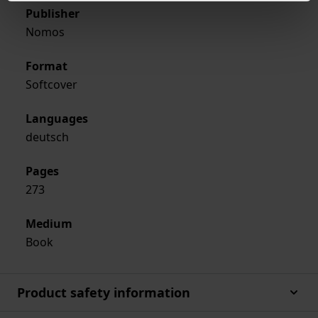
Publisher
Nomos
Format
Softcover
Languages
deutsch
Pages
273
Medium
Book
Product safety information