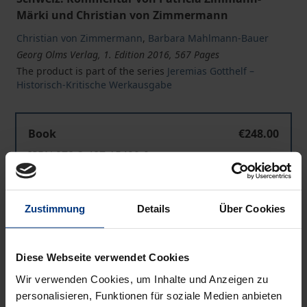
Märki und Christian von Zimmermann
Christian von Zimmermann
,
Barbara Mahlmann-Bauer
Georg Olms Verlag, 1. Edition 2016, 567 Pages
The product is part of the series
Jeremias Gotthelf –
Historisch-Kritische Werkausgabe
Book
€248.00
ISBN 978-3-487-15490-9
Available
Zustimmung
Details
Über Cookies
Prices include VAT. Depending on the delivery address, VAT
may vary at checkout.
Diese Webseite verwendet Cookies
Add to Cart
Wir verwenden Cookies, um Inhalte und Anzeigen zu
personalisieren, Funktionen für soziale Medien anbieten
Add to Wish List