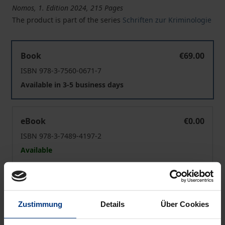
Nomos, 1. Edition 2024, 215 Pages
The product is part of the series
Schriften zur Kriminologie
Jugendgerichtshilfebarometer 2022
Book
€69.00
ISBN 978-3-7560-0671-7
Available in 3-5 business days
Jugendgerichtshilfebarometer 2022
eBook
€0.00
ISBN 978-3-7489-4197-2
Available
Prices include VAT. Depending on the delivery address, VAT
may vary at checkout.
Zustimmung
Details
Über Cookies
Add to Cart