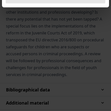
sufficient? How are cooperative relationships with
other institutions and professions developing? Is
there any potential that has not yet been tapped? A
special focus lies on the implementations of the
reform in the Juvenile Courts Act of 2019, which
transposed the EU directive 2016/800 on procedural
safeguards for children who are suspects or
accused persons in criminal proceedings. A review
will be followed by professional consequences and
challenges for professionals in the field of youth
services in criminal proceedings.
Bibliographical data
Additional material