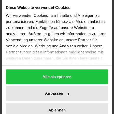
Add to Wish List
Diese Webseite verwendet Cookies
Delivery cost notice
Wir verwenden Cookies, um Inhalte und Anzeigen zu
personalisieren, Funktionen für soziale Medien anbieten
zu können und die Zugriffe auf unsere Website zu
analysieren. Außerdem geben wir Informationen zu Ihrer
Description
Verwendung unserer Website an unsere Partner für
soziale Medien, Werbung und Analysen weiter. Unsere
Partner führen diese Informationen möglicherweise mit
The study about Youth Services in Criminal
weiteren Daten zusammen, die Sie ihnen bereitgestellt
Proceedings 2022, a quantitative online institutional
haben oder die sie im Rahmen Ihrer Nutzung der Dienste
survey of youth services in this field, provides
gesammelt haben.
empirical data for an important task of youth
Alle akzeptieren
services in Germany. The following questions, e.g.,
are answered: How is youth services in criminal
Anpassen
proceedings organised? How do they fulfil their
tasks? Is the existing structure of youth services in
Ablehnen
the context of juvenile criminal proceedings