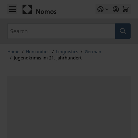
Skip to Content
Search
Home
/
Humanities
/
Linguistics
/
German
/
Jugendkrimis im 21. Jahrhundert