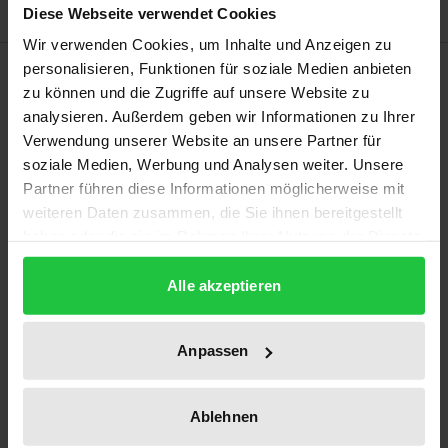
Diese Webseite verwendet Cookies
Wir verwenden Cookies, um Inhalte und Anzeigen zu
Description
personalisieren, Funktionen für soziale Medien anbieten
zu können und die Zugriffe auf unsere Website zu
analysieren. Außerdem geben wir Informationen zu Ihrer
Kennst du einen, kennst du alle? Für moderne
Verwendung unserer Website an unsere Partner für
Jugendkrimis gilt das schon lange nicht mehr. Das
soziale Medien, Werbung und Analysen weiter. Unsere
Genre hat sich in den letzten Jahrzehnten und
Partner führen diese Informationen möglicherweise mit
speziell nach der Jahrtausendwende
weiteren Daten zusammen, die Sie ihnen bereitgestellt
haben oder die sie im Rahmen Ihrer Nutzung der Dienste
weiterentwickelt und zählt heute zu den
gesammelt haben.
meistgelesenen Genres der Jugendliteratur. Ein
Alle akzeptieren
guter Grund für diese Popularität ist schnell
gefunden: Im Laufe der Jahre haben sich
Anpassen
unterschiedliche Krimiarten entwickelt, die im 21.
Jahrhundert als eigene Subgenres eingestuft
werden können und eine Vielzahl von
Ablehnen
unterschiedlichen Leserinteressen abdecken.