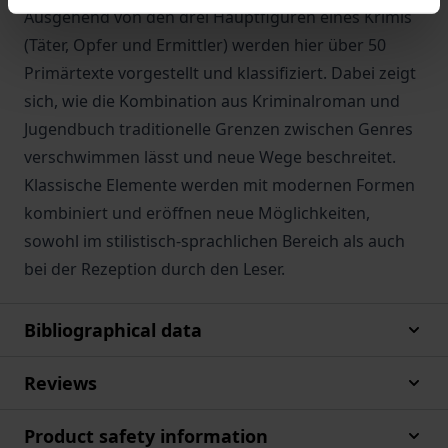
Ausgehend von den drei Hauptfiguren eines Krimis
(Täter, Opfer und Ermittler) werden hier über 50
Primärtexte vorgestellt und klassifiziert. Dabei zeigt
sich, wie die Kombination aus Kriminalroman und
Jugendbuch traditionelle Grenzen zwischen Genres
verschwimmen lässt und neue Wege beschreitet.
Klassische Elemente werden mit modernen Formen
kombiniert und eröffnen neue Möglichkeiten,
sowohl im stilistisch-sprachlichen Bereich als auch
bei der Rezeption durch den Leser.
Bibliographical data
Reviews
Product safety information