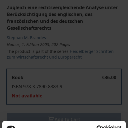
Zugleich eine rechtsvergleichende Analyse unter
Berücksichtigung des englischen, des
französischen und des deutschen
Gesellschaftsrechts
Stephan M. Brandes
Nomos, 1. Edition 2003, 202 Pages
The product is part of the series
Heidelberger Schriften
zum Wirtschaftsrecht und Europarecht
Book
€36.00
ISBN 978-3-7890-8383-9
Not available
Add to Cart