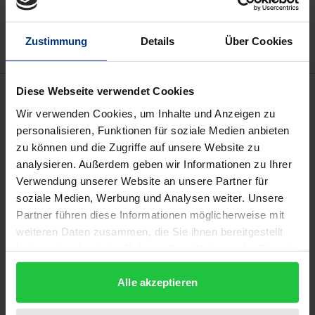
Add to Wish List
Delivery cost notice
Zustimmung
Details
Über Cookies
Description
Diese Webseite verwendet Cookies
Wir verwenden Cookies, um Inhalte und Anzeigen zu
personalisieren, Funktionen für soziale Medien anbieten
Anders als das deutsche Aktien- und GmbH-Recht
zu können und die Zugriffe auf unsere Website zu
lässt der Entwurf einer Verordnung über die
analysieren. Außerdem geben wir Informationen zu Ihrer
Einführung der Europäischen Privatgesellschaft als
Verwendung unserer Website an unsere Partner für
Geschäftsführungsorgan auch juristische Personen
soziale Medien, Werbung und Analysen weiter. Unsere
zu. Anlass genug, die Skepsis, die die Wissenschaft
Partner führen diese Informationen möglicherweise mit
in Deutschland juristischen Personen in
weiteren Daten zusammen, die Sie ihnen bereitgestellt
haben oder die sie im Rahmen Ihrer Nutzung der Dienste
Organfunktionen traditionell entgegenbringt, auf
gesammelt haben.
ihre Berechtigung zu untersuchen.
Alle akzeptieren
Zentrales Problem der Geschäftsführung durch
juristische Personen ist, dass das Normengefüge im