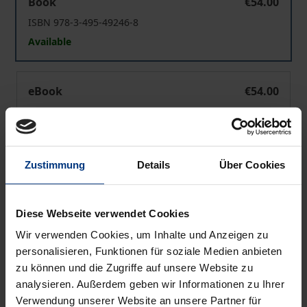
Book
€54.00
ISBN 978-3-495-49246-8
Available
Kants Geschmackstheorie in weltbürgerlicher Absicht
eBook
€54.00
ISBN 978-3-495-99997-4
Available
Zustimmung
Details
Über Cookies
Prices include VAT. Depending on the delivery address, VAT
may vary at checkout.
Diese Webseite verwendet Cookies
Add to Cart
Wir verwenden Cookies, um Inhalte und Anzeigen zu
personalisieren, Funktionen für soziale Medien anbieten
Add to Wish List
zu können und die Zugriffe auf unsere Website zu
Delivery cost notice
analysieren. Außerdem geben wir Informationen zu Ihrer
Verwendung unserer Website an unsere Partner für