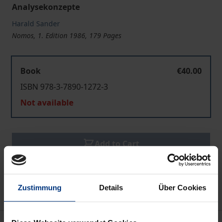
Analysekonzepte
Harald Sander
Nomos, 1. Edition 1986, 179 Pages
Book
€40.00
ISBN 978-3-7890-1272-3
Not available
Add to Cart
Add to Wish List
Delivery cost notice
Zustimmung
Details
Über Cookies