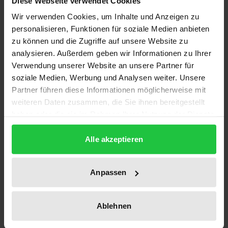
Bibliographical data
Diese Webseite verwendet Cookies
Wir verwenden Cookies, um Inhalte und Anzeigen zu
personalisieren, Funktionen für soziale Medien anbieten
Edition
zu können und die Zugriffe auf unsere Website zu
1
analysieren. Außerdem geben wir Informationen zu Ihrer
Verwendung unserer Website an unsere Partner für
ISBN
soziale Medien, Werbung und Analysen weiter. Unsere
978-3-7890-1272-3
Partner führen diese Informationen möglicherweise mit
weiteren Daten zusammen, die Sie ihnen bereitgestellt
Subtitle
haben oder die sie im Rahmen Ihrer Nutzung der Dienste
Eine vergleichende Studie makroökonomischer
gesammelt haben.
Analysekonzepte
Alle akzeptieren
Publication Date
Anpassen
Aug 29, 1986
Year of Publication
Ablehnen
1986