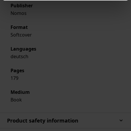
Publisher
Nomos
Format
Softcover
Languages
deutsch
Pages
179
Medium
Book
Product safety information