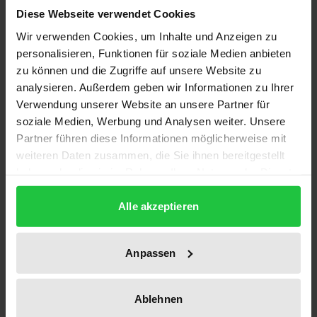
Diese Webseite verwendet Cookies
Wir verwenden Cookies, um Inhalte und Anzeigen zu
Mit spektakulären Durchsuchungsmaßnahmen
personalisieren, Funktionen für soziale Medien anbieten
gegen deutsche Großbanken haben die
zu können und die Zugriffe auf unsere Website zu
Ermittlungsbehörden wiederholt versucht,
analysieren. Außerdem geben wir Informationen zu Ihrer
Kundenbeziehungen zu ausländischen Banken,
Verwendung unserer Website an unsere Partner für
insbesondere in Luxemburg, festzustellen und
soziale Medien, Werbung und Analysen weiter. Unsere
Steuerhinterziehungen auf die Spur zu kommen. Die
Partner führen diese Informationen möglicherweise mit
weiteren Daten zusammen, die Sie ihnen bereitgestellt
damit verbundene Frage, ob aus der Tatsache, daß
haben oder die sie im Rahmen Ihrer Nutzung der Dienste
ein deutscher Bürger ein Bankkonto im
gesammelt haben.
europäischen Ausland unterhält, bereits der
Alle akzeptieren
Anfangsverdacht einer Steuerhinterziehung
abgeleitet werden kann, ist aber noch nicht
Anpassen
abschließend geklärt. Die in Art. 73b EGV garantierte
Kapitalverkehrsfreiheit setzt den Bemühungen der
Steuerbehörden Grenzen.
Ablehnen
Die aktuelle Studie widmet sich der Reichweite der