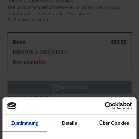
The product is part of the series
Schriften des Europa-
Instituts der Universität des Saarlandes –
Rechtswissenschaft
Book
€20.50
ISBN 978-3-7890-5119-7
Not available
Add to Cart
Add to Wish List
Delivery cost notice
Zustimmung
Details
Über Cookies
Description