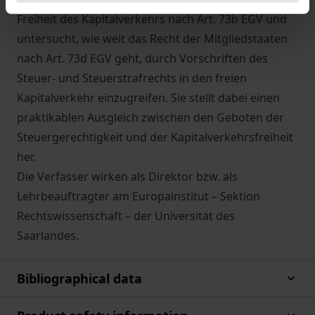
Freiheit des Kapitalverkehrs nach Art. 73b EGV und
untersucht, wie weit das Recht der Mitgliedstaaten
nach Art. 73d EGV geht, durch Vorschriften des
Steuer- und Steuerstrafrechts in den freien
Kapitalverkehr einzugreifen. Sie stellt dabei einen
praktikablen Ausgleich zwischen den Geboten der
Steuergerechtigkeit und der Kapitalverkehrsfreiheit
her.
Die Verfasser wirken als Direktor bzw. als
Lehrbeauftragter am Europainstitut – Sektion
Rechtswissenschaft – der Universität des
Saarlandes.
Bibliographical data