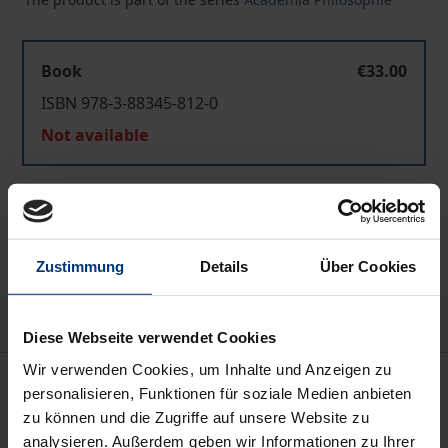
Book
€33.00
ISBN 978-3-88345-812-0
Not available
Add to Cart
Add to Wish List
Zustimmung
Details
Über Cookies
Delivery cost notice
Diese Webseite verwendet Cookies
Wir verwenden Cookies, um Inhalte und Anzeigen zu
Description
personalisieren, Funktionen für soziale Medien anbieten
zu können und die Zugriffe auf unsere Website zu
Eine dem Marxschen Wissenschaftstyp gerecht
analysieren. Außerdem geben wir Informationen zu Ihrer