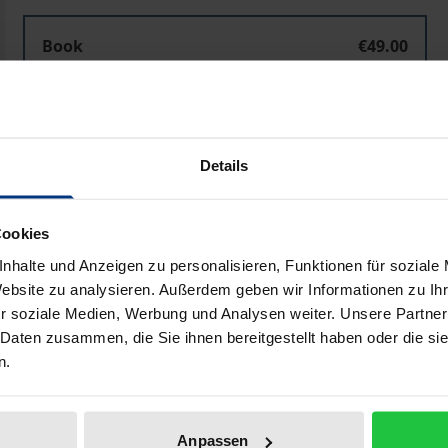
Book
€49.00
ISBN 978-3-7890-7873-6
Not available
Details
Add to Cart
Add to Wish List
Delivery cost notice
Cookies
nhalte und Anzeigen zu personalisieren, Funktionen für soziale
Website zu analysieren. Außerdem geben wir Informationen zu I
r soziale Medien, Werbung und Analysen weiter. Unsere Partner
Bibliographical data
 Daten zusammen, die Sie ihnen bereitgestellt haben oder die s
n.
unehmend mit Rechtsfragen aus dem Bereich des Kartellrec
Supreme Court 1986 anerkannte, privatrechtliche Streitigke
Anpassen