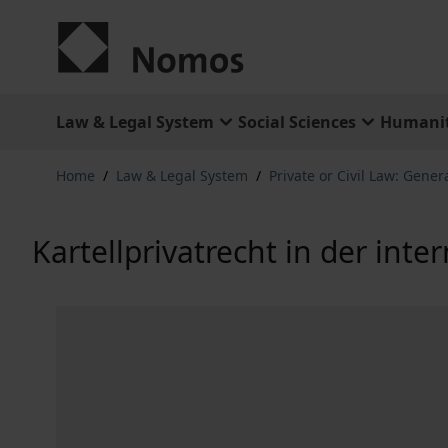
Skip to Content
Law & Legal System
Social Sciences
Humanit
Home
/
Law & Legal System
/
Private or Civil Law: Gener
Kartellprivatrecht in der int