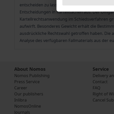
entscheiden zu lassen. Dieses Urteil löste einen
Entscheidungen in Kartellsachen aus. Der Umgang 
Kartellrechtsanwendung im Schiedsverfahren gr
aufwirft. Besonderes Gewicht erhält die Bestimm
ausdrückliche Rechtswahl getroffen haben. Die 
Analyse des verfügbaren Fallmaterials aus der 
About Nomos
Service
Nomos Publishing
Delivery a
Press Service
Contact
Career
FAQ
Our publishers
Right of W
Inlibra
Cancel Sub
NomosOnline
Journals