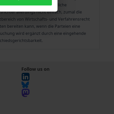
Hindernisse für schiedsrichterliche
ichter allerdings nicht einfach, zumal die
bereich von Wirtschafts- und Verfahrensrecht
en bereiten kann, wenn die Parteien eine
rsuchung wird ergänzt durch eine eingehende
hiedsgerichtsbarkeit.
Follow us on