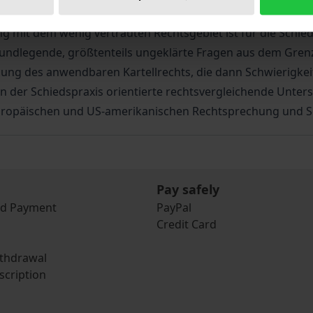
 internationalen Wettlauf beim Abbau verfahrensrechtlicher 
mit dem wenig vertrauten Rechtsgebiet ist für die Schiedsr
undlegende, größtenteils ungeklärte Fragen aus dem Grenz
ung des anwendbaren Kartellrechts, die dann Schwierigkeit
an der Schiedspraxis orientierte rechtsvergleichende Unte
europäischen und US-amerikanischen Rechtsprechung und Sc
Pay safely
nd Payment
PayPal
Credit Card
ithdrawal
scription