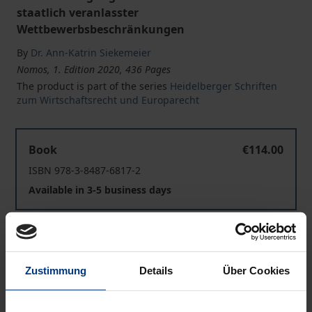
staatlich veranlasster
Wettbewerbsbeschränkungen
By
Dr. Ann-Katrin Siekemeier
Nomos, 1. Edition 2020, 436 Pages
The product is part of the series
Heidelberger Schriften
zum Wirtschaftsrecht und Europarecht
Kartellrechtliche Missbrauchsaufsicht über Gebühren
Book
€114.00
ISBN 978-3-8487-6817-2
Available in 3-5 business days
Kartellrechtliche Missbrauchsaufsicht über Gebühren
eBook
€114.00
ISBN 978-3-7489-0917-0
Zustimmung
Details
Über Cookies
Available