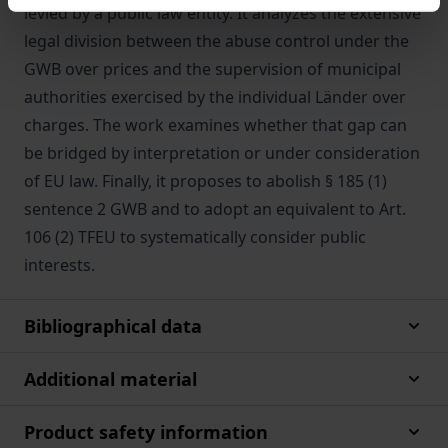
levied by a public law entity. It analyzes the extensive
legal division between the abuse control under the
GWB over prices and the supervision of municipal
authorities exercised by the individual Länder over
charges. The work examines whether that gap can
be bridged by interpretation or under consideration
of EU law. Finally, it proposes to abolish § 185 (1)
sentence 2 GWB and to adopt an equivalent to Art.
106 (2) TFEU to systematically consider public
interests.
Bibliographical data
Additional material
Product safety information