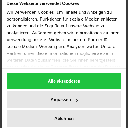
Diese Webseite verwendet Cookies
Prices include VAT. Depending on the delivery address, VAT
Wir verwenden Cookies, um Inhalte und Anzeigen zu
may vary at checkout.
personalisieren, Funktionen für soziale Medien anbieten
zu können und die Zugriffe auf unsere Website zu
Add to Cart
analysieren. Außerdem geben wir Informationen zu Ihrer
Add to Wish List
Verwendung unserer Website an unsere Partner für
Delivery cost notice
soziale Medien, Werbung und Analysen weiter. Unsere
Partner führen diese Informationen möglicherweise mit
weiteren Daten zusammen, die Sie ihnen bereitgestellt
haben oder die sie im Rahmen Ihrer Nutzung der Dienste
Description
gesammelt haben.
Alle akzeptieren
Is the German Competition Act applicable to public
authority economic action governed by public law?
Anpassen
This work approaches the issue – due to greatly
varying prices and § 185 (1) sentence 2 GWB – based
Ablehnen
on the abuse control of drinking water charges